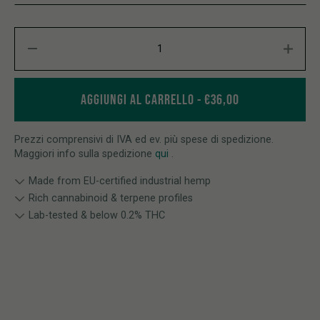
CBD Crumble 87% Gorilla Glue quantity
AGGIUNGI AL CARRELLO
€
36,00
Prezzi comprensivi di IVA ed ev. più spese di spedizione.
Maggiori info sulla spedizione
qui
.
Made from EU-certified industrial hemp
Rich cannabinoid & terpene profiles
Lab-tested & below 0.2% THC