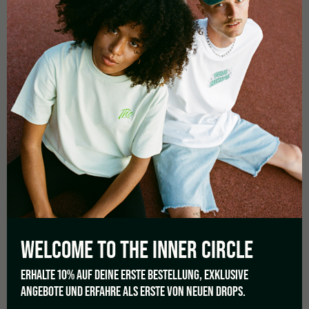
AVVISO
Le immagini mostrate sono solo a scopo illustrativo. Non
adatto al consumo. Riciclaggio e trasformazione vietati.
Tenere fuori dalla portata dei bambini. Parte di prodotti
cosmetici. Il nome del prodotto non è correlato ad altri
prodotti e viene utilizzato solo a scopo di marketing. Il
prodotto è utilizzato solo per scopi commerciali, scientifici e
tecnici.
WELCOME TO THE
INNER CIRCLE
ERHALTE 10% AUF DEINE ERSTE BESTELLUNG, EXKLUSIVE
ANGEBOTE UND ERFAHRE ALS ERSTE VON NEUEN DROPS.