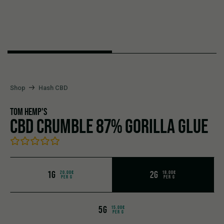
Shop
Hash CBD
TOM HEMP'S
CBD CRUMBLE 87% GORILLA GLUE
1G
2G
20.00€
18.00€
PER G
PER G
5G
15.00€
PER G