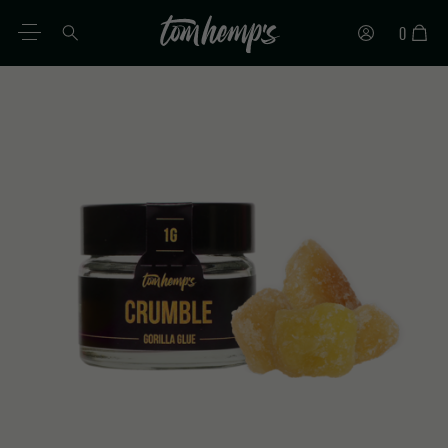
0
IT
DE
EN
ES
PT
FR