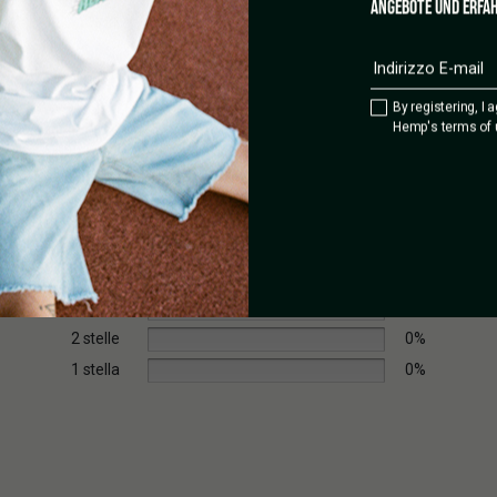
ANGEBOTE UND ERFAH
By registering, I 
Hemp's terms of 
5 stelle
0%
4 stelle
0%
3 stelle
0%
2 stelle
0%
1 stella
0%