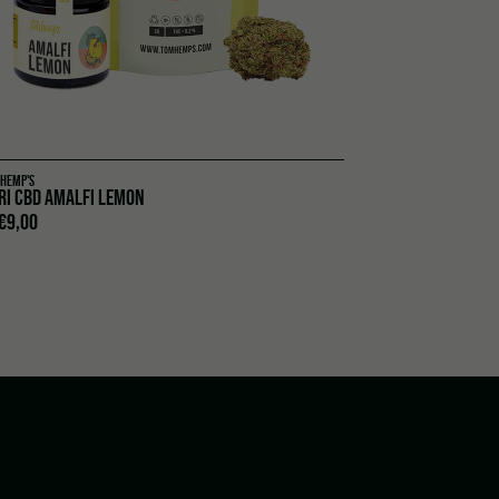
 HEMP'S
TOM HEMP'S
RI CBD AMALFI LEMON
CBD PRE-ROLL CO
€
9,00
€
20,90