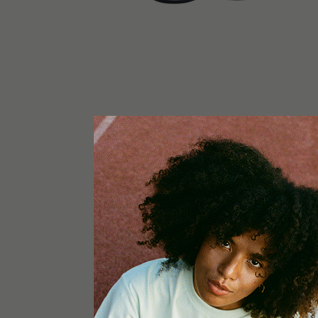
AVVISO
Questo prodotto è utilizzato esclusivamente a fin
tecnici. Tenere fuori dalla portata dei bambini. 
portato all’estero. Il consumo fumato di questo
Questi fiori di canapa europei trasformati cont
nome del prodotto non è correlato ad altri prodott
di marketing.