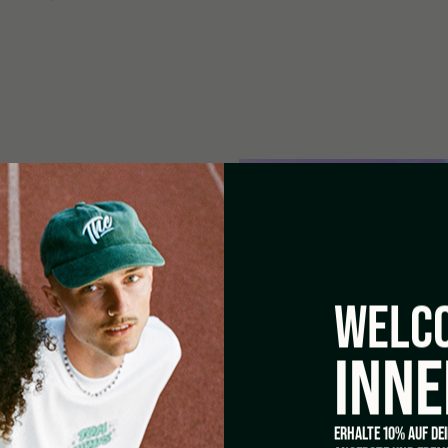
i commerciali, scientifici e
WELCO
Il prodotto non deve essere
 prodotto è severamente vietato.
INNE
engono meno dello 0,2% di THC Il
i e viene utilizzato solo a fini
ERHALTE 10% AUF DE