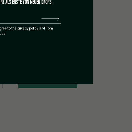
RE ALS ERSTE VON NEUEN DROPS.
agree to the
privacy policy
and Tom
use.
Aggiungi una recensione