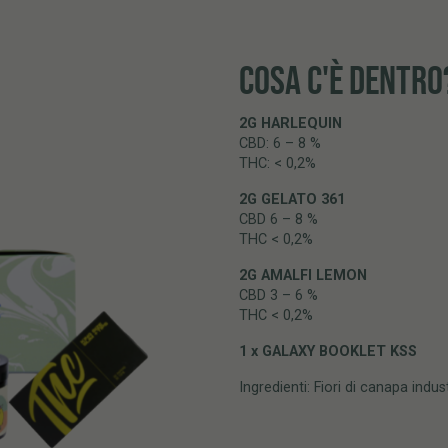
COSA C'È DENTRO
2G HARLEQUIN
CBD: 6 – 8 %
THC: < 0,2%
2G GELATO 361
CBD 6 – 8 %
THC < 0,2%
2G AMALFI LEMON
CBD 3 – 6 %
THC < 0,2%
1 x GALAXY BOOKLET KSS
Ingredienti: Fiori di canapa indus