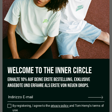
5,0
Basato su 1 recensioni
WELCOME TO THE
INNER CIRCLE
5 stelle
100%
4 stelle
0%
ERHALTE 10% AUF DEINE ERSTE BESTELLUNG, EXKLUSIVE
3 stelle
0%
ANGEBOTE UND ERFAHRE ALS ERSTE VON NEUEN DROPS.
2 stelle
0%
1 stella
0%
By registering, I agree to the
privacy policy
and Tom Hemp's terms of
use.