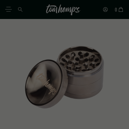
0
IT
DE
EN
ES
PT
FR