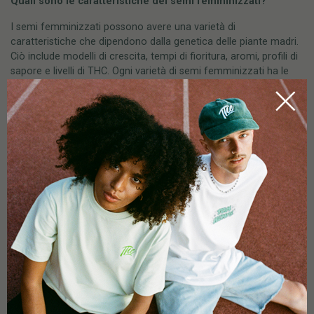
Quali sono le caratteristiche dei semi femminizzati?
I semi femminizzati possono avere una varietà di
caratteristiche che dipendono dalla genetica delle piante madri.
Ciò include modelli di crescita, tempi di fioritura, aromi, profili di
sapore e livelli di THC. Ogni varietà di semi femminizzati ha le
sue caratteristiche uniche.
I semi femminizzati sono indica o sativa?
I semi femminizzati di Marijunan possono essere indica, sativa
o ibridi, a seconda della composizione genetica delle piante
madri. Le varietà indica tendono ad avere effetti calmanti e
rilassanti, mentre le varietà sativa sono più stimolanti ed
euforiche. Gli ibridi combinano le caratteristiche di entrambi i tipi
e offrono una varietà di effetti a seconda della composizione.
Le piante di cannabis femminizzate e femminili sono la
stessa cosa?
In senso stretto: NO! Le piante di cannabis femmina non sono la
stessa cosa delle piante di cannabis femminizzate, anche se
entrambe presentano caratteristiche femminili. Le piante di