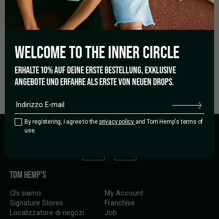
cannabis femmina possono svilupparsi naturalmente dai
normali semi di cannabis e produrre fiori ricchi di cannabinoidi.
Le piante di cannabis femminizzate, invece, sono
geneticamente modificate per presentare caratteristiche
WELCOME TO THE
INNER CIRCLE
esclusivamente femminili e vengono coltivate da semi di
cannabis femminizzati creati attraverso varie tecniche di
riproduzione.
ERHALTE 10% AUF DEINE ERSTE BESTELLUNG, EXKLUSIVE
ANGEBOTE UND ERFAHRE ALS ERSTE VON NEUEN DROPS.
By registering, I agree to the
privacy policy
and Tom Hemp's terms of
use.
TOM HEMP'S
Chi siamo
My Account
Signature Stores
Franchise
Localizzatore di negozi
Job