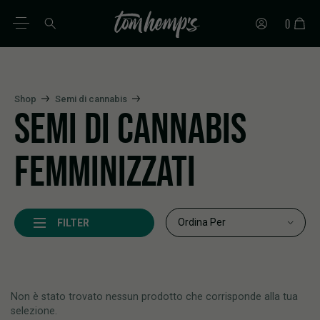
0
IT
DE
EN
ES
PT
FR
Shop
Semi di cannabis
SEMI DI CANNABIS
FEMMINIZZATI
FILTER
Non è stato trovato nessun prodotto che corrisponde alla tua
selezione.