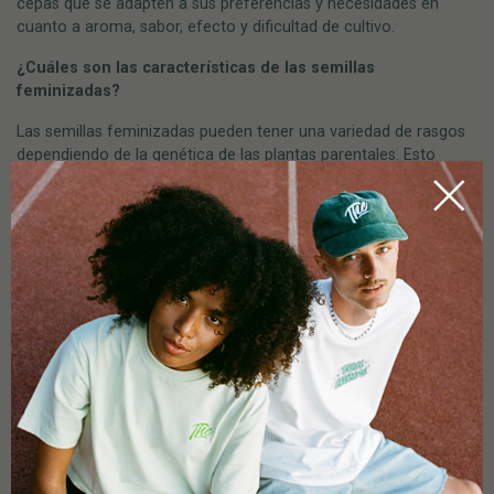
cepas que se adapten a sus preferencias y necesidades en
cuanto a aroma, sabor, efecto y dificultad de cultivo.
¿Cuáles son las características de las semillas
feminizadas?
Las semillas feminizadas pueden tener una variedad de rasgos
dependiendo de la genética de las plantas parentales. Esto
incluye patrones de crecimiento, tiempos de floración, aromas,
perfiles de sabor y niveles de THC. Cada variedad de semillas
feminizadas tiene sus propias características únicas.
¿Las semillas feminizadas son indica o sativa?
Las semillas feminizadas de Marijunan pueden ser variedades
índica, sativa o híbridas, dependiendo de la composición
genética de las plantas parentales. Las variedades índica tienden
a tener efectos calmantes y relajantes, mientras que las sativa
son más estimulantes y eufóricas. Los híbridos combinan las
características de ambos tipos y ofrecen una variedad de
efectos dependiendo de la composición.
¿Son lo mismo las plantas de cannabis feminizadas que las