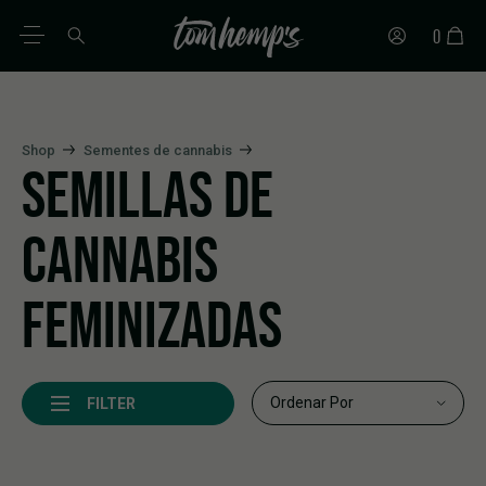
0
ES
DE
EN
IT
PT
FR
Shop
Sementes de cannabis
SEMILLAS DE
CANNABIS
FEMINIZADAS
FILTER