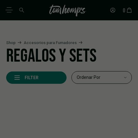
0
ES
DE
EN
IT
PT
FR
Shop
Accesorios para Fumadores
REGALOS Y SETS
FILTER