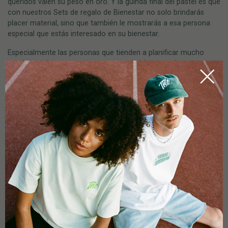
queridos valen su peso en oro. Y la guinda final del pastel es que
con nuestros Sets de regalo de Bienestar no solo brindarás
placer material, sino que también le mostrarás a esa persona
especial que estás interesado en su bienestar.
Especialmente las personas que tienden a planificar mucho
pueden ser las menos propensas a admitir que realmente
necesitan un descanso. Entonces, ¿por qué no darles un
pequeño empujón en la dirección correcta y alentarlos a
relajarse?
Por supuesto, nuestros Sets de Regalo de CBD se adaptan a
diferentes gustos y preferencias. Para los fanáticos del
bienestar (o aquellos a los que les vendría bien un poco de
bienestar), por ejemplo, tenemos un Set de Bienestar para esa
dosis extra de cuidado personal: una bola de baño de CBD, una
barra de jabón y el spray oral de Tom Hemp’s con 5% de CBD.
Esta combinación te brinda lo mejor de la belleza y el bienestar:
nuestra bola de baño de CBD preprograma la relajación en la
bañera, y la barra de jabón asegura una piel suave y flexible. Por
último, el spray bucal completa la experiencia de bienestar