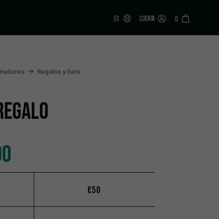
ES
CUENTA
0
umadores
Regalos y Sets
 REGALO
00
€50