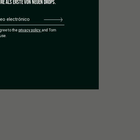
RE ALS ERSTE VON NEUEN DROPS.
Añadir una reseña
agree to the
privacy policy
and Tom
use.