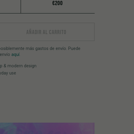
€200
AÑADIR AL CARRITO
 posiblemente más gastos de envío. Puede
 envío
aquí
.
ip & modern design
ryday use