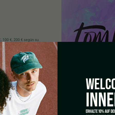
, 100 €, 200 € según su
WELCO
INNE
ERHALTE 10% AUF DE