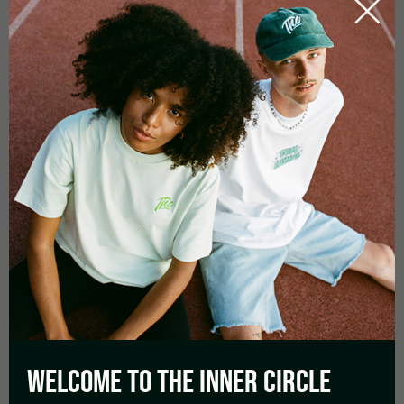
durante el transporte, deberá el cliente reclamarlos sin demora
al transportista y avisarnos inmediatamente. Si el cliente se
abstiene de reclamar o de avisar acerca del daño del modo
arriba indicado, dicha omisión no tendrá ningún efecto sobre
sus derechos jurídicos ni su facultad para hacer valer dichos
derechos, de manera que esto no tendrá consecuencias
concretamente en lo relativo a sus derechos de garantía sobre
la mercancía. Sin embargo, denunciando cualquier posible daño
debido al transporte, el cliente nos ayudará a hacer valer
nuestros propios derechos contra el transportista o la empresa
aseguradora del transporte.
Las siguientes limitaciones y restricciones de plazos no serán
de aplicación a las reclamaciones por daños causados por
nosotros o nuestros representantes legales o agentes:
* en caso de daños contra la vida, la integridad física o la salud
* en caso de incumplimiento de obligaciones con
premeditación o negligencia grave, o dolo
* en caso de incumplido obligaciones contractuales
fundamentales cuyo cumplimiento sea necesario para la
WELCOME TO THE
INNER CIRCLE
correcta ejecución del contrato y normalmente cabe confiar en
que se cumplan (obligaciones cardinales)