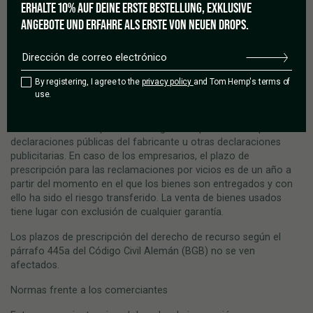
ERHALTE 10% AUF DEINE ERSTE BESTELLUNG, EXKLUSIVE
* debido a una promesa de garantía si así se ha acordado
* si se amplía el ámbito de aplicación de la ley de
ANGEBOTE UND ERFAHRE ALS ERSTE VON NEUEN DROPS.
responsabilidad sobre los productos.
Restricciones frente a los empresarios
By registering, I agree to the
privacy policy
and Tom Hemp's terms of
Para empresarios, sólo nuestras propias especificaciones y las
use.
descripciones de los productos del fabricante incluidas en el
contrato, se considerarán un acuerdo sobre la calidad de las
mercancías; no aceptaremos ninguna responsabilidad por las
declaraciones públicas del fabricante u otras declaraciones
publicitarias. En caso de los empresarios, el plazo de
prescripción para las reclamaciones por vicios es de un año a
partir del momento en el que los bienes son entregados y con
ello ha sido el riesgo transferido. La venta de bienes usados
tiene lugar con exclusión de cualquier garantía.
Los plazos de prescripción del derecho de recurso según el
párrafo 445a del Código Civil Alemán (BGB) no se ven
afectados.
Normas frente a los comerciantes