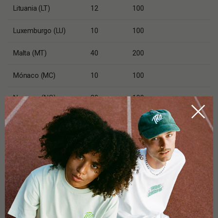
Lituania (LT)
12
100
Luxemburgo (LU)
10
100
Malta (MT)
40
200
Mónaco (MC)
10
100
Noruega (NO)
20
100
Países Bajos (NL)
10.9
50
Polonia (PL)
10
100
Portugal (PT)
12
80
República Checa
10
100
(CZ)