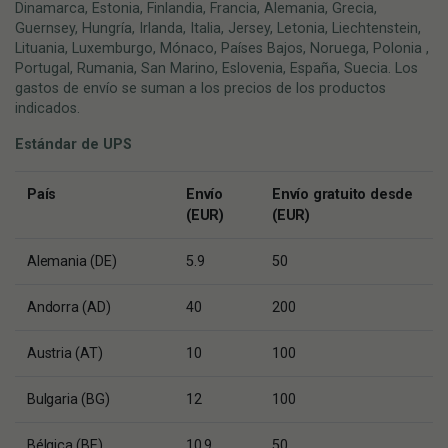
Dinamarca, Estonia, Finlandia, Francia, Alemania, Grecia,
Guernsey, Hungría, Irlanda, Italia, Jersey, Letonia, Liechtenstein,
Lituania, Luxemburgo, Mónaco, Países Bajos, Noruega, Polonia ,
Portugal, Rumania, San Marino, Eslovenia, España, Suecia. Los
gastos de envío se suman a los precios de los productos
indicados.
Estándar de UPS
País
Envío
Envío gratuito desde
(EUR)
(EUR)
Alemania (DE)
5.9
50
Andorra (AD)
40
200
Austria (AT)
10
100
Bulgaria (BG)
12
100
Bélgica (BE)
10.9
50