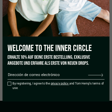
Rumania (RO)
12
100
San Marino (SM)
20
100
Suecia (SE)
10
100
WELCOME TO THE
INNER CIRCLE
El tiempo de entrega
Entregamos pedidos dentro de Alemania y Austria después de 1
ERHALTE 10% AUF DEINE ERSTE BESTELLUNG, EXKLUSIVE
a 3 días hábiles. Las entregas a otros países de la UE tardan de
ANGEBOTE UND ERFAHRE ALS ERSTE VON NEUEN DROPS.
2 a 7 días laborables.
2.3 No es posible realizar entregas a las estaciones de empaque
de DHL.
By registering, I agree to the
privacy policy
and Tom Hemp's terms of
use.