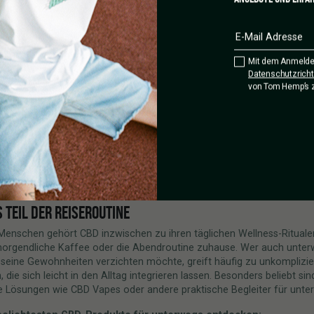
zu sein. Vielleicht geht es vielmehr darum, bewusster mit unsere
amkeit umzugehen. Zu entscheiden, wann wir online sind – u
erlauben, einfach dort zu sein, wo wir gerade sind.
MAL KEINEN PLAN HABEN. EINFACH ERLEBEN.
Mit dem Anmelde
Datenschutzrichtl
 entstehen die schönsten Reisemomente genau dann, wenn nichts g
von Tom Hemp’s 
Sonnenuntergang auf einer Dachterrasse, ein Café, das man zufällig e
iergang ins Unbekannte oder einfach zehn Minuten wo auch immer o
y zu schauen. Und sich einfach wieder mal bewusst machen, dass ni
timiert werden muss, vielleicht sogar das perfekteste passiert, wenn 
eschen lassen statt im Versuch der Optimierung verloren zu gehen. N
 muss dokumentiert werden. Die besten Reisen sind oft die, bei den
ubt, einfach präsent zu sein.
 TEIL DER REISEROUTINE
 Menschen gehört CBD inzwischen zu ihren täglichen Wellness-Ritual
morgendliche Kaffee oder die Abendroutine zuhause. Wer auch unte
 seine Gewohnheiten verzichten möchte, greift häufig zu unkomplizie
 die sich leicht in den Alltag integrieren lassen. Besonders beliebt sin
 Lösungen wie CBD Vapes oder andere praktische Begleiter für unte