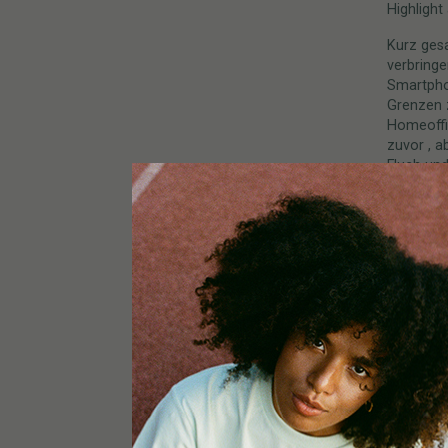
Highligh
Kurz gesa
verbring
Smartphon
Grenzen 
Homeoffic
zuvor , a
Fluch und
buchen u
dafür, da
beantwor
Selbst d
sehen? W
tauglich?
Was eigen
Kein Wun
suchen, s
Kaffee a
Sonnenunt
in denen
einfach e