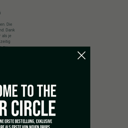
i
en. Die
nd. Dank
 als je
zeitig
ts zu
r auch
gram, drei
ssen wir
m-
ME TO THE
 Urlaub?
fgabe.
Urlaub
R CIRCLE
nen. Ein
. Ein
 Minuten,
nt
INE ERSTE BESTELLUNG, EXKLUSIVE
lett
RE ALS ERSTE VON NEUEN DROPS.