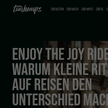
CBD BLÜTEN
CBD HASCH
CBD VAPES
CBD ÖL
C
ENJOY THE JOY RIDE
WARUM KLEINE RI
AUF REISEN DEN
UNTERSCHIED MAC