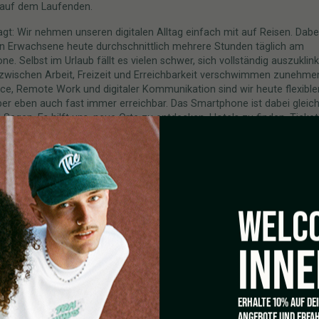
t auf dem Laufenden.
gt: Wir nehmen unseren digitalen Alltag einfach mit auf Reisen. Dabe
en Erwachsene heute durchschnittlich mehrere Stunden täglich am
e. Selbst im Urlaub fällt es vielen schwer, sich vollständig auszuklink
zwischen Arbeit, Freizeit und Erreichbarkeit verschwimmen zunehme
e, Remote Work und digitaler Kommunikation sind wir heute flexibler
ber eben auch fast immer erreichbar. Das Smartphone ist dabei gleich
 Segen. Es hilft uns, neue Orte zu entdecken, Hotels zu finden, Ticke
nd spontane Empfehlungen zu bekommen. Gleichzeitig sorgt es abe
ss aus einem kurzen Blick aufs Display schnell zwanzig Minuten Insta
tete E-Mails und zwei neue To-do-Listen werden.
er Urlaub wird manchmal zum Projekt: Welche Sehenswürdigkeiten mü
elches Restaurant ist gerade angesagt? Welche Spots sind Instagra
WELCO
 Und warum haben eigentlich alle anderen scheinbar den perfekteren
tlich Erholung sein sollte, wird schnell zur nächsten Optimierungsau
der also, dass viele Menschen heute nicht mehr nach dem perfekten 
INNE
ondern nach kleinen Momenten, in denen sie wirklich abschalten kön
m Morgen, bevor die Stadt aufwacht. Ein Spaziergang ohne Kopfhörer
ergang, der nicht sofort in einer Story landet. Oder einfach ein paar
 man nichts konsumiert, plant oder dokumentiert, sondern den Mome
ERHALTE 10% AUF DE
rlebt.
Denn vielleicht bedeutet modernes Reisen gar nicht, komp
ANGEBOTE UND ERFAH