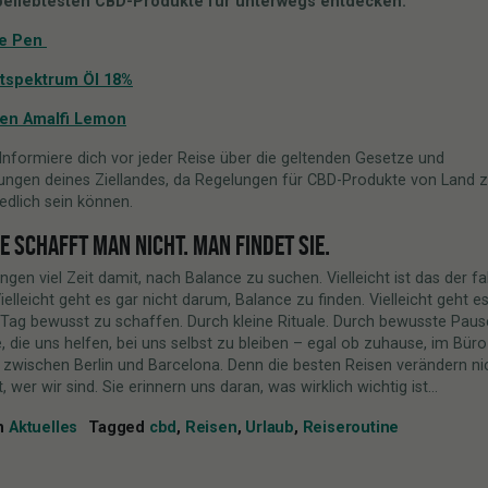
beliebtesten CBD-Produkte für unterwegs entdecken:
e Pen
tspektrum Öl 18%
ten Amalfi Lemon
Informiere dich vor jeder Reise über die geltenden Gesetze und
ngen deines Ziellandes, da Regelungen für CBD-Produkte von Land 
edlich sein können.
 SCHAFFT MAN NICHT. MAN FINDET SIE.
ingen viel Zeit damit, nach Balance zu suchen. Vielleicht ist das der f
ielleicht geht es gar nicht darum, Balance zu finden. Vielleicht geht e
 Tag bewusst zu schaffen. Durch kleine Rituale. Durch bewusste Paus
die uns helfen, bei uns selbst zu bleiben – egal ob zuhause, im Büro
zwischen Berlin und Barcelona. Denn die besten Reisen verändern ni
, wer wir sind. Sie erinnern uns daran, was wirklich wichtig ist…
in
Aktuelles
Tagged
cbd
,
Reisen
,
Urlaub
,
Reiseroutine