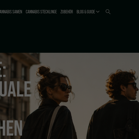
ANNABIS SAMEN
CANNABIS STECKLINGE
ZUBEHÖR
BLOG & GUIDE
:
TUALE
HEN