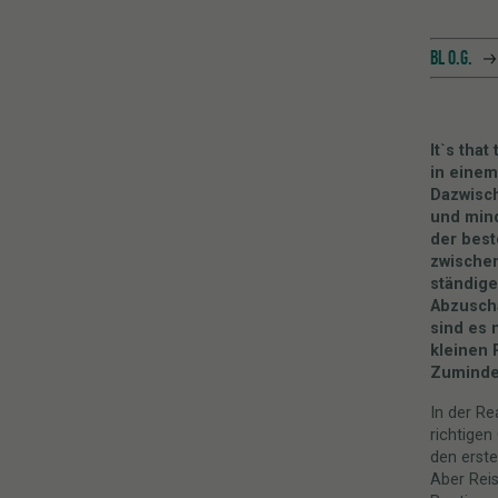
BL O.G.
It`s tha
in einem
Dazwisch
und mind
der best
zwische
ständige
Abzusch
sind es 
kleinen 
Zuminde
In der Re
richtigen
den erste
Aber Reis