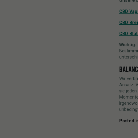
Unsere 
CBD Vap
CBD Brei
CBD Blü
Wichtig:
Bestimmu
unterschi
BALANCE
Wir verbr
Ansatz. V
sie jeden
Momente, 
irgendwo 
unbedingt
Posted 