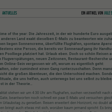
AKTUELLES
EIN ARTIKEL VON
JULE 
t time of the year: Die Jahreszeit, in der wir hunderte Euro ausg
 anderen Land exakt dieselben E-Mails zu beantworten wie zuh
en liegen Sonnencreme, überfüllte Flughäfen, spontane Aper
estens eine Person, die bereits vor Sonnenaufgang ihr Handtu
en Poolliege platziert hat. Urlaub eben. Doch so schön Reisen au
n Flugverspätungen, neuen Zeitzonen, Restaurant-Recherche u
m Online-Sein vergessen wir oft, worum es eigentlich geht:
alten, oder zumindest einen Gang runterzuschalten. Denn man
nicht die großen Abenteuer, die den Unterschied machen. Sond
Rituale, die uns helfen, auch unterwegs bei uns selbst zu bleibe
st in der Theorie…
alität stehen wir um 4:30 Uhr am Flughafen, suchen verzweifelt nach
 Gate, beantworten noch schnell ein paar E-Mails und versuchen gleich
n Urlaubstag zu genießen. Reisen erweitert den Horizont, no doubt ab
en bringt auch etwas mit sich, worüber kaum jemand spricht: Es brin