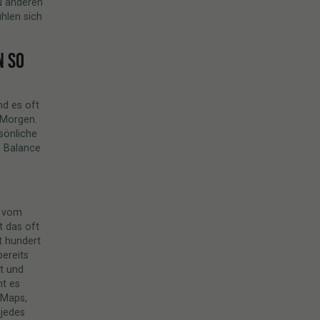
zu anderen
hlen sich
N SO
nd es oft
m Morgen.
sönliche
n Balance
d vom
t das oft
t hundert
ereits
t und
ht es
 Maps,
 jedes