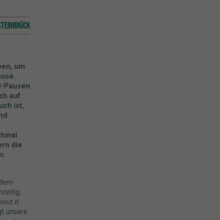
STEINBRÜCK
eben, um
ause.
ol-Pausen
ch auf
ch ist,
nd
chmal
ern die
n.
 dem
zeitig,
out it.
gt unsere