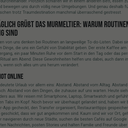
durcheinander. Plötzlich schlafen wir in einem anderen Bett, essen 
nd bewegen uns durch völlig neue Umgebungen. Und genau deshalb fü
nschen trotz Traumdestination manchmal überraschend gestresst.
ÄGLICH GRÜßT DAS MURMELTIER: WARUM ROUTINE
IG SIND
en von uns denken bei Routinen an langweilige To-do-Listen. Dabei si
en Dinge, die uns ein Gefühl von Stabilität geben. Der erste Kaffee a
ergang, ein paar Minuten Ruhe vor dem Start in den Tag oder das per
-Ritual am Abend. Diese Gewohnheiten helfen uns dabei, auch dann i
n, wenn sich alles um uns herum verändert.
NOT ONLINE
deutete Urlaub vor allem eins: Abstand. Abstand vom Alltag. Abstan
sch. Abstand von den Dingen, die zuhause auf uns warten. Heute sieh
ders aus. Wir reisen mit Smartphone, Laptop, Smartwatch und gefühl
n Tabs im Kopf. Noch bevor wir überhaupt gelandet sind, haben wir b
r-App gecheckt, den Transfer organisiert, Restauranttipps gespeicher
geschickt, dass wir gut angekommen sind. Kaum sind wir vor Ort, ge
ir navigieren durch neue Städte, suchen die besten Cafés auf Google
en Nachrichten, posten Stories und halten Familie und Freunde über