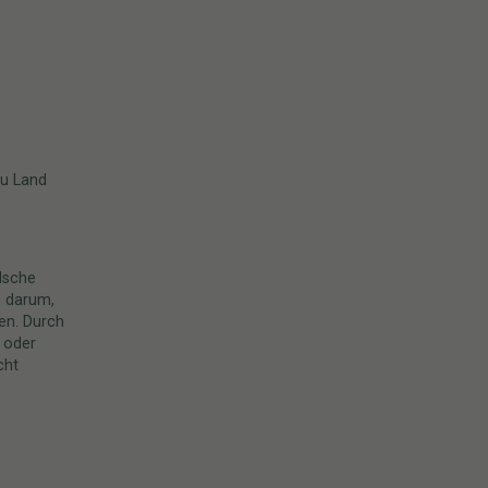
zu Land
alsche
s darum,
en. Durch
 oder
cht