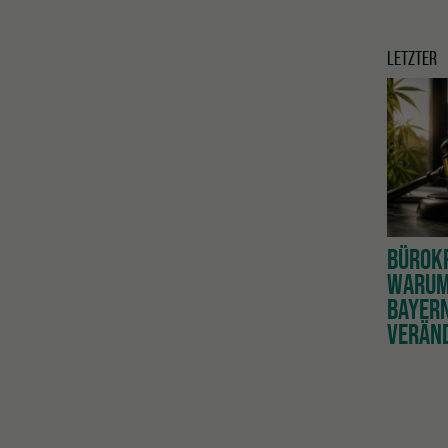
LETZTER
BÜROKR
WARUM 
BAYERN
VERÄN