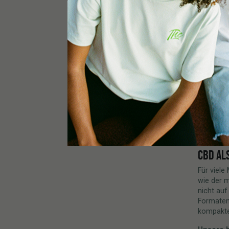
offline 
Aufmerks
wir uns 
ÖFTER 
Manchmal
ist. Der 
ein Spaz
das Hand
Minute op
einfach g
Erfahrung
sich erla
CBD ALS
Für viele
wie der 
nicht auf
Formaten,
kompakte