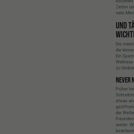
Routinen 
Zeiten u
viele Me
UND T
WICHT
Die meist
die klein
Ein Spazi
Wellness
zu bleibe
NEVER 
Früher be
Schreibti
etwas an
geöffnete
die Wette
Freunden 
weiter. W
beantwort