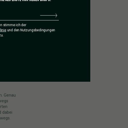
r
nd wann
n stimme ich der
inie
und den Nutzungsbedingungen
eplant
zu.
ntdeckt,
hne auf
cht jede
wir es
icht jede
en man
en. Genau
rwegs
rten
d dabei
rwegs.