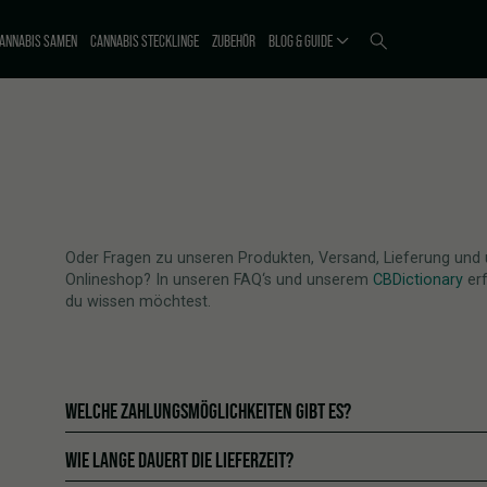
ANNABIS SAMEN
CANNABIS STECKLINGE
ZUBEHÖR
BLOG & GUIDE
N
Oder Fragen zu unseren Produkten, Versand, Lieferung und
Onlineshop? In unseren FAQ‘s und unserem
CBDictionary
erf
du wissen möchtest.
WELCHE ZAHLUNGSMÖGLICHKEITEN GIBT ES?
WIE LANGE DAUERT DIE LIEFERZEIT?
Wir bieten aktuell folgende Zahlungsmöglichkeiten an: