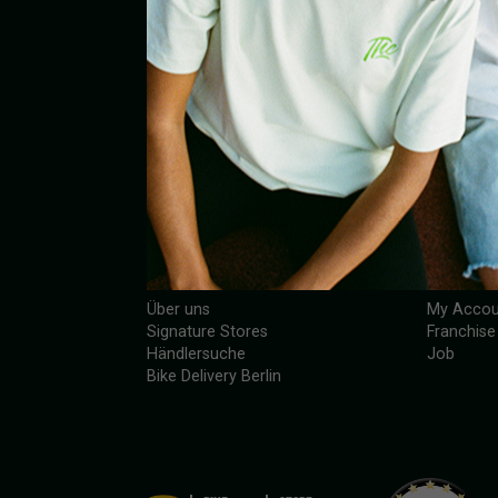
TOM HEMP'S
Über uns
My Accou
Signature Stores
Franchise
Händlersuche
Job
Bike Delivery Berlin