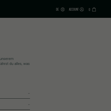
DE
ACCOUNT
0
 unserem
ährst du alles, was