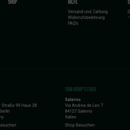
SHOP
HILFE
S
Versand und Zahlung
D
Widerrufsbelehrung
FAQ’s
TOM HEMP'S ITALY
Salerno
r Straße 99 Haus 28
Via Andrea de Leo 7
Berlin
84127 Salerno
ny
Italien
Besuchen
Shop Besuchen