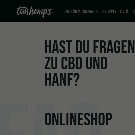
CBD BLÜTEN
CBD HASCH
CBD VAPES
CBD ÖL
C
HAST DU FRAGE
ZU CBD UND
HANF?
ONLINESHOP