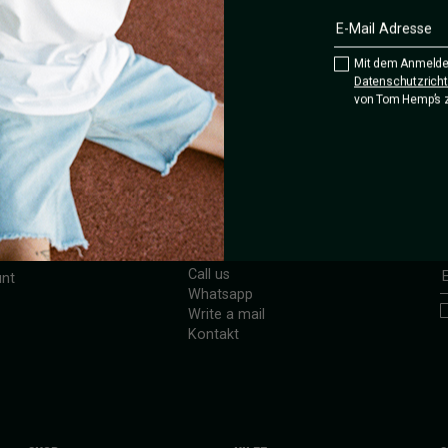
Zahlungsmöglichkeiten:
Echtzeitüberweisung, Barzahlung, EC Kartenzahlung bei Üb
Mit dem Anmelde
Bestellung.
Datenschutzrichtl
von Tom Hemp’s 
KONTAKTIERE UNS
Z
Call us
nt
Whatsapp
Write a mail
Kontakt