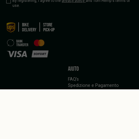
By registering, I agree to the
privacy policy
and Tom Hemp's terms of
use.
BIKE
STORE
DELIVERY
PICK-UP
AIUTO
FAQ’s
Spedizione e Pagamento
Politica di cancellazione
LINGUA
Italiano