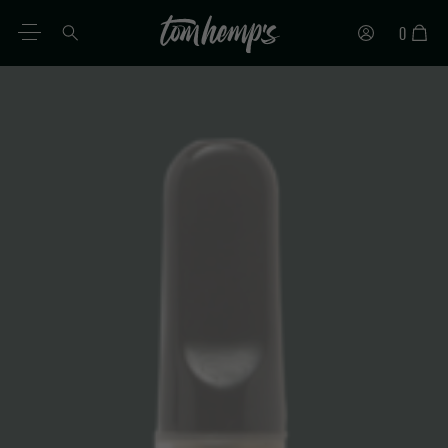
0
IT
DE
EN
ES
PT
FR