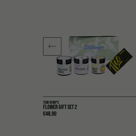
TOM HEMP'S
À / GIRL SCOUT
FLOWER GIFT SET 2
€
48,90