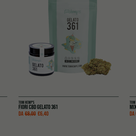
TOM HEMP'S
TOM
FIORI CBD GELATO 361
MIX
DA
€
8,00
€
6,40
DA