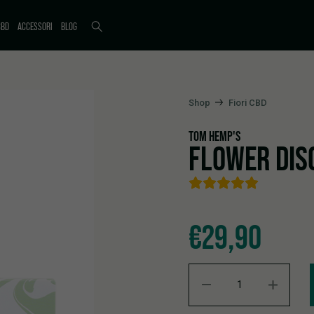
CBD
ACCESSORI
BLOG
Shop
Fiori CBD
TOM HEMP'S
FLOWER DIS
€
29,90
Flower discovery set 2 quant