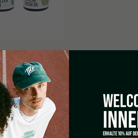
WELCO
i commerciali, scientifici e
INNE
Il prodotto non deve essere
prodotto è severamente vietato.
engono meno dello 0,2% di THC.
ERHALTE 10% AUF DE