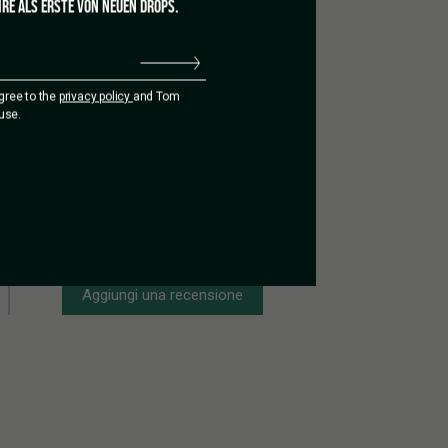
RE ALS ERSTE VON NEUEN DROPS.
agree to the
privacy policy
and Tom
use.
Aggiungi una recensione