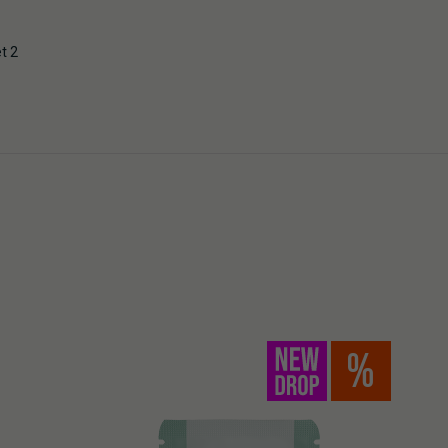
t 2
%