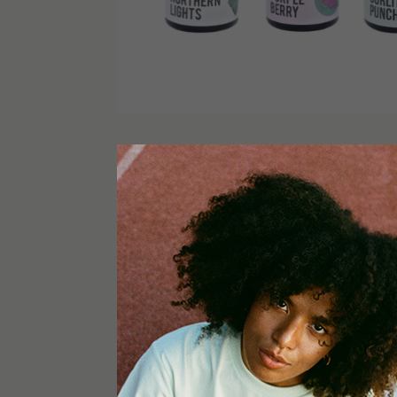
AVVISO
Questo prodotto è utilizzato esclusivamente a fin
tecnici. Tenere fuori dalla portata dei bambini. 
portato all’estero. Consumare e fumare questo 
Questi fiori di canapa europei trasformati cont