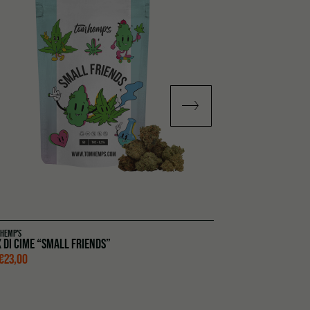
 HEMP'S
TOM HEMP'S
 DI CIME “SMALL FRIENDS”
CBD MOONROCK 
€
23,00
DA
€
13,00