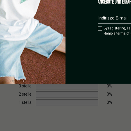
ANGEBOTE UND ERFAH
By registering, I 
Hemp's terms of 
5 stelle
100%
4 stelle
0%
3 stelle
0%
2 stelle
0%
1 stella
0%