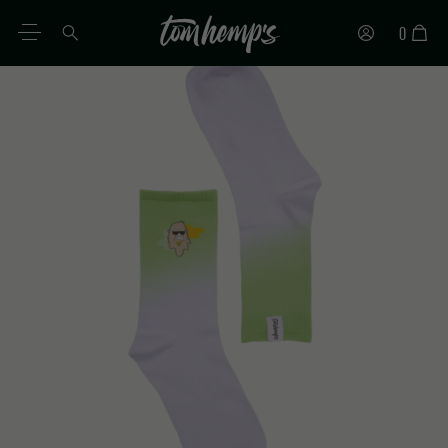
0
DE
EN
ES
IT
PT
FR