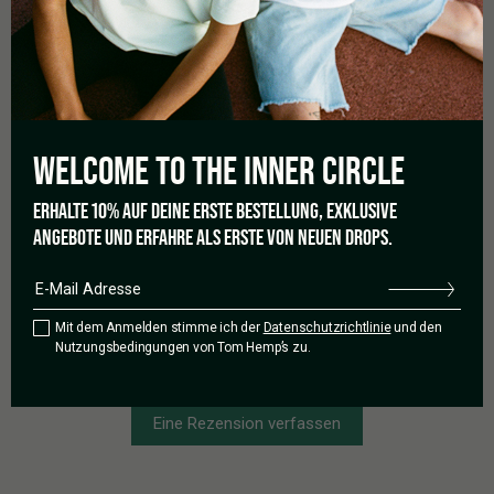
0,0
Basierend auf 0 Rezensionen
WELCOME TO THE
INNER CIRCLE
5 Sterne
0%
ERHALTE 10% AUF DEINE ERSTE BESTELLUNG, EXKLUSIVE
4 Sterne
0%
ANGEBOTE UND ERFAHRE ALS ERSTE VON NEUEN DROPS.
3 Sterne
0%
2 Sterne
0%
1 Stern
0%
Mit dem Anmelden stimme ich der
Datenschutzrichtlinie
und den
Nutzungsbedingungen von Tom Hemp’s zu.
Eine Rezension verfassen