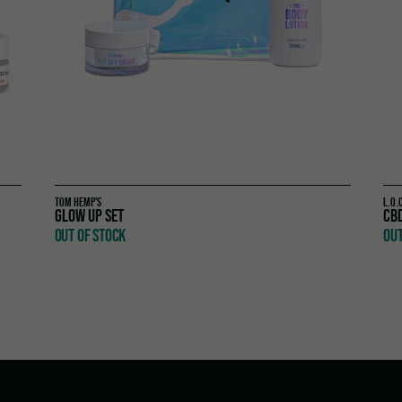
TOM HEMP'S
L.O.
GLOW UP SET
CB
OUT OF STOCK
OUT