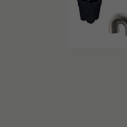
PRODUKTINFORM
Vorteile G-Max Greencube 15
Außergewöhnliche Vielsei
Lichtdicht für maximale Li
Robuste Struktur, die eine