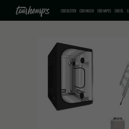
CBD BLÜTEN
CBD HASCH
CBD VAPES
CBD ÖL
C