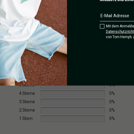
 lang
Mit dem Anmelde
Datenschutzrichtl
von Tom Hemp’s 
5 Sterne
0%
4 Sterne
0%
3 Sterne
0%
2 Sterne
0%
1 Stern
0%