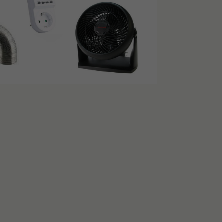
ATION
0×150:
tigkeit durch abnehmbare Dachträger
chteffizienz
r Belastung von bis zu 20 Kilo standhält