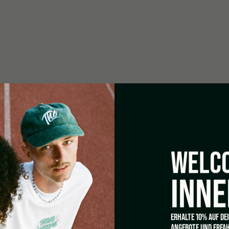
Pflegeleichtes, bei 40° w
20 W
WELCO
re Control) Ø 150 mm – 760
INNE
 – 620 m3/h
ERHALTE 10% AUF DE
rage Inox Pour
ANGEBOTE UND ERFAH