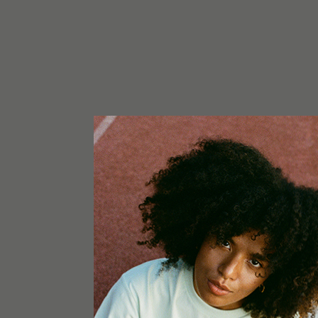
INHALT
1x Greencube G-Max 150x150x200
1x Hortibest Otopus H8 LED Growlampe silber 7
1x Primaklima Ventilator PK150-TC (Temperatu
m3/h
1x Primaklima Aktivkohlefilter K2602 Ø 150 mm
1x Honeywell Turboforce Power
3 x Schlauchklemme 60 – 350mm Collier de Serr