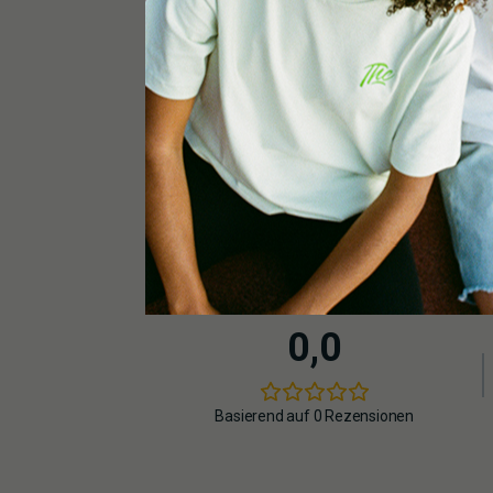
1 x Digitale Zeitschaltuhr Corwall Electronics
3 x 14L Plastiktöpfe
1 x Lüftungsschlauch Ducting Alu / 152mm / 3m
0,0
Basierend auf 0 Rezensionen