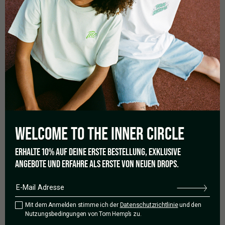
gegen Schimmel
Dicht, harzig, frostbedeckt mit leuchtenden Farben
TRAINING:
1. LST (Low Stress Training)
Ab Woche 3–4: Haupttrieb sanft nach unten
binden, um
mehr Lichtverteilung
zu fördern
Fördert mehrere gleichmäßig entwickelte Budsites
2. Topping / FIMing
WELCOME TO THE
INNER CIRCLE
3.–5. Nodie:
Toppen
, um buschigeres Wachstum
zu erzeugen
ERHALTE 10% AUF DEINE ERSTE BESTELLUNG, EXKLUSIVE
Besonders effektiv bei Indoor-Setups mit
ANGEBOTE UND ERFAHRE ALS ERSTE VON NEUEN DROPS.
begrenzter Höhe
3.
Entlauben (Defoliation)
Vor und während der Blütephase: Untere &
schattige Blätter entfernen
Mit dem Anmelden stimme ich der
Datenschutzrichtlinie
und den
Nutzungsbedingungen von Tom Hemp’s zu.
Verbessert
Luftzirkulation
und verhindert