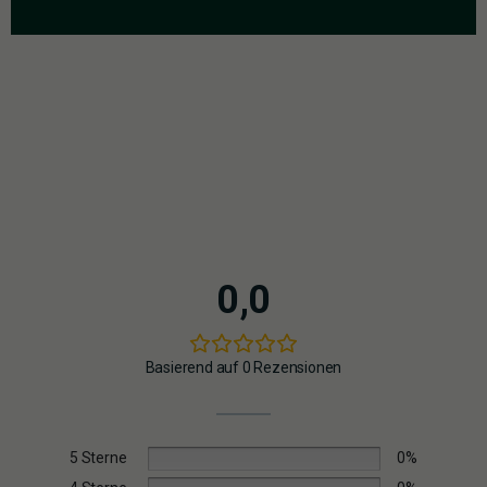
Schimmelbildung
in den dichten Buds
4.
SCROG (Screen of Green)
Ideal für Indoor: Pflanze durch ein Netz flechten
Maximaler Lichteinfall auf alle Budsites → höherer
Ertrag
0,0
Basierend auf 0 Rezensionen
5 Sterne
0%