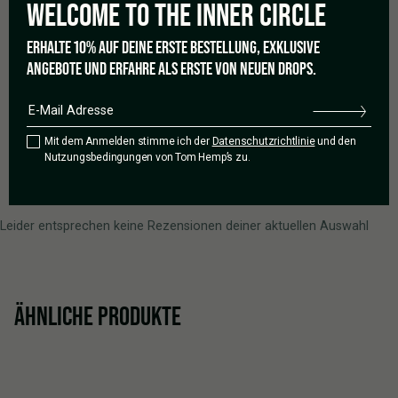
WELCOME TO THE
INNER CIRCLE
2 Sterne
0%
1 Stern
0%
ERHALTE 10% AUF DEINE ERSTE BESTELLUNG, EXKLUSIVE
ANGEBOTE UND ERFAHRE ALS ERSTE VON NEUEN DROPS.
Eine Rezension verfassen
Mit dem Anmelden stimme ich der
Datenschutzrichtlinie
und den
Nutzungsbedingungen von Tom Hemp’s zu.
0 von 0 Rezensionen
Leider entsprechen keine Rezensionen deiner aktuellen Auswahl
ÄHNLICHE PRODUKTE