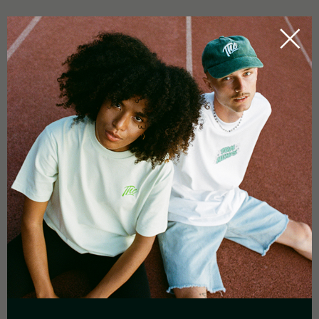
WEITERE INFOS
Handgefertigt in Spanien
0,0
Basierend auf 0 Rezensionen
5 Sterne
0%
4 Sterne
0%
3 Sterne
0%