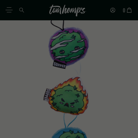
0
DE
EN
ES
IT
PT
FR