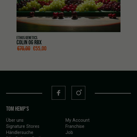
ETHOS GENETICS
COLIN OG RBX
URSPRÜNGLICHER PREIS WAR: €70,00
AKTUELLER PREIS IST: €55,00.
€
70,00
€
55,00
TOM HEMP'S
Über uns
My Account
Signature Stores
Franchise
Händlersuche
Job