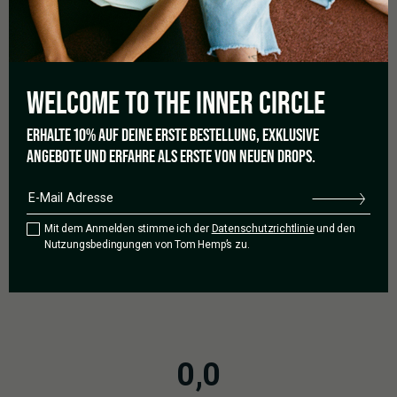
GOOD TO GROW
Geeignet für Anfänger und Züchter
Geeignet für den Innen-, Außenanbau
Bevorzugt warmes, sonniges und trockenes Klima
Regelmäßiger Schnitt und Training empfohlen
WELCOME TO THE
INNER CIRCLE
Gute Luftzirkulation und Kontrolle der Luftfeuchtigkeit
notwendig
ERHALTE 10% AUF DEINE ERSTE BESTELLUNG, EXKLUSIVE
Gut durchlässiger, nährstoffreicher Boden
ANGEBOTE UND ERFAHRE ALS ERSTE VON NEUEN DROPS.
Regelmäßige Nährstoffzufuhr, besonders in der
Blütephase
Anfällig für Schimmel und Schädlinge; gute Pflege und
Kontrolle erforderlich
Mit dem Anmelden stimme ich der
Datenschutzrichtlinie
und den
Nutzungsbedingungen von Tom Hemp’s zu.
0,0