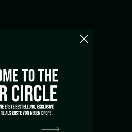
UM NEWSLETTER ANMELDEN
ME TO THE
Mit dem Anmelden stimme ich der
Datenschutzrichtlinie
und den Nutzungsbedingungen
von Tom Hemp’s zu.
R CIRCLE
INE ERSTE BESTELLUNG, EXKLUSIVE
PRACHE
RE ALS ERSTE VON NEUEN DROPS.
eutsch