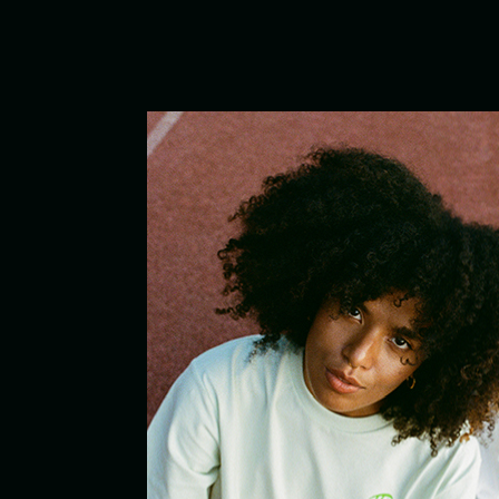
TOM HEMP'S
Über uns
My Accou
Signature Stores
Franchise
Händlersuche
Job
Bike Delivery Berlin
BIKE
STORE
DELIVERY
PICK-UP