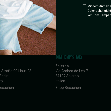
FAQ’s
Mit dem Anmelde
Datenschutzrichtl
von Tom Hemp’s 
TOM HEMP'S ITALY
Salerno
r Straße 99 Haus 28
Via Andrea de Leo 7
Berlin
84127 Salerno
ny
Italien
Besuchen
Shop Besuchen