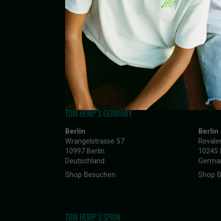
TOM HEMP'S GERMANY
Berlin
Berlin
Wrangelstrasse 57
Revale
10997 Berlin
10245 
Deutschland
Germa
Shop Besuchen
Shop 
TOM HEMP'S SPAIN