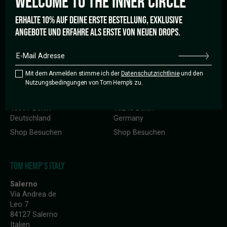
WELCOME TO THE
INNER CIRCLE
Deutsch
ERHALTE 10% AUF DEINE ERSTE BESTELLUNG, EXKLUSIVE
ANGEBOTE UND ERFAHRE ALS ERSTE VON NEUEN DROPS.
TOM HEMP'S GERMANY
Mit dem Anmelden stimme ich der
Datenschutzrichtlinie
und den
Nutzungsbedingungen von Tom Hemp’s zu.
Berlin
Berlin
Wrangelstrasse 57
Revaler Straße 99 Haus 28
10997 Berlin
10245 Berlin
Deutschland
Germany
Shop Besuchen
Shop Besuchen
TOM HEMP'S ITALY
Salerno
Via Andrea de
Leo 7
84127 Salerno
Italien