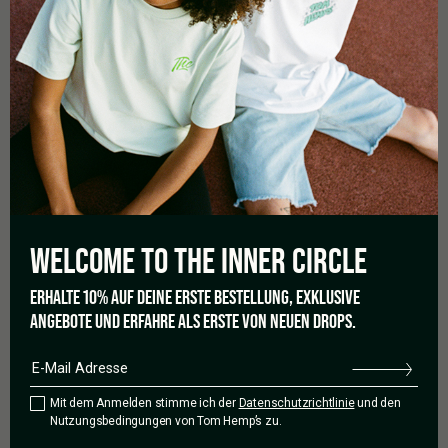
dass CBD ein durchaus wertvoller Bestandteil einer
Winter-
Wellness-Routine
sein kann.
Posted in
Wissenswertes
Tagged
cbdgesundheit
,
gesundheit
,
prävention
,
immunsystem
,
abwehrkräfte
LETZTER
WELCOME TO THE
INNER CIRCLE
ERHALTE 10% AUF DEINE ERSTE BESTELLUNG, EXKLUSIVE
ANGEBOTE UND ERFAHRE ALS ERSTE VON NEUEN DROPS.
Mit dem Anmelden stimme ich der
Datenschutzrichtlinie
und den
Nutzungsbedingungen von Tom Hemp’s zu.