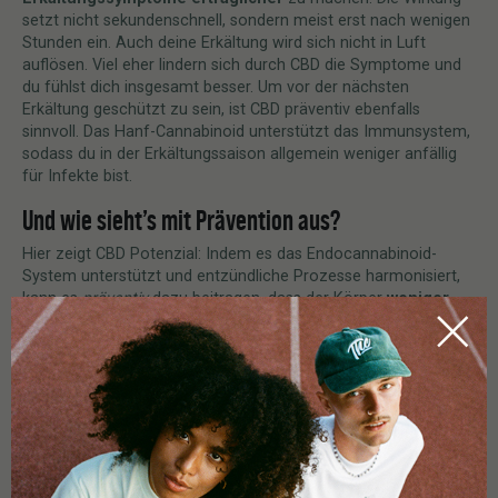
setzt nicht sekundenschnell, sondern meist erst nach wenigen
Stunden ein. Auch deine Erkältung wird sich nicht in Luft
auflösen. Viel eher lindern sich durch CBD die Symptome und
du fühlst dich insgesamt besser. Um vor der nächsten
Erkältung geschützt zu sein, ist CBD präventiv ebenfalls
sinnvoll. Das Hanf-Cannabinoid unterstützt das Immunsystem,
sodass du in der Erkältungssaison allgemein weniger anfällig
für Infekte bist.
Und wie sieht’s mit Prävention aus?
Hier zeigt CBD Potenzial: Indem es das Endocannabinoid-
System unterstützt und entzündliche Prozesse harmonisiert,
kann es
präventiv
dazu beitragen, dass der Körper
weniger
anfällig
für Infekte wird. CBD kann das Immunsystem
natürlich
nicht ersetzen
, aber es kann es begleiten. Gerade in
der kalten Jahreszeit oder während der Pollensaison kann CBD
dabei helfen, den Körper zu entspannen,
Entzündungsreaktionen zu modulieren und das allgemeine
Wohlgefühl zu steigern. Klar ist: Die Forschung entwickelt sich
weiter, und viele Zusammenhänge stehen noch ganz am
Anfang. Doch die Erfahrungen vieler Anwender*innen zeigen,