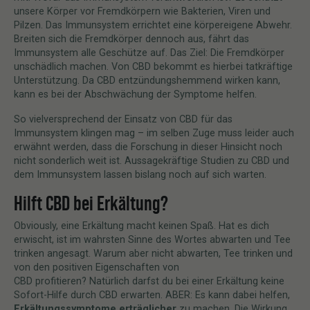
unsere Körper vor Fremdkörpern wie Bakterien, Viren und
Pilzen. Das Immunsystem errichtet eine körpereigene Abwehr.
Breiten sich die Fremdkörper dennoch aus, fährt das
Immunsystem alle Geschütze auf. Das Ziel: Die Fremdkörper
unschädlich machen. Von CBD bekommt es hierbei tatkräftige
Unterstützung. Da CBD entzündungshemmend wirken kann,
kann es bei der Abschwächung der Symptome helfen.
So vielversprechend der Einsatz von CBD für das
Immunsystem klingen mag – im selben Zuge muss leider auch
erwähnt werden, dass die Forschung in dieser Hinsicht noch
nicht sonderlich weit ist. Aussagekräftige Studien zu CBD und
dem Immunsystem lassen bislang noch auf sich warten.
Hilft CBD bei Erkältung?
Obviously, eine Erkältung macht keinen Spaß. Hat es dich
erwischt, ist im wahrsten Sinne des Wortes abwarten und Tee
trinken angesagt. Warum aber nicht abwarten, Tee trinken und
von den positiven Eigenschaften von
CBD profitieren? Natürlich darfst du bei einer Erkältung keine
Sofort-Hilfe durch CBD erwarten. ABER: Es kann dabei helfen,
Erkältungssymptome erträglicher
zu machen. Die Wirkung