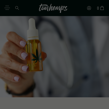
0
DE
EN
ES
PT