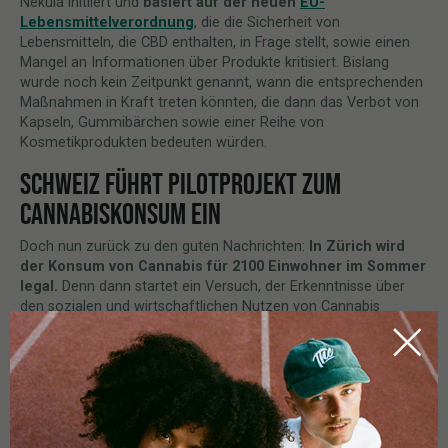
Nekula initiiert und
basiert auf der neuen
EU-
Lebensmittelverordnung
, die die Sicherheit von
Lebensmitteln, die CBD enthalten, in Frage stellt, sowie einen
Mangel an Informationen über Produkte kritisiert. Bislang
wurde noch kein Zeitpunkt genannt, wann die entsprechenden
Maßnahmen in Kraft treten könnten, die dann das Verbot von
Kapseln, Gummibärchen sowie einer Reihe von
Kosmetikprodukten bedeuten würden.
SCHWEIZ FÜHRT PILOTPROJEKT ZUM
CANNABISKONSUM EIN
Doch nun zurück zu den guten Nachrichten:
In Zürich wird
der Konsum von Cannabis für 2100 Einwohner im Sommer
legal.
Denn dann startet ein Versuch, der Erkenntnisse über
den sozialen und wirtschaftlichen Nutzen von Cannabis
bringen soll.
Da immer mehr europäische Staaten Marijuana liberalisieren,
überdenkt auch die Schweizer Regierung ihre Vorschriften. Die
in Zusammenarbeit mit der Universität Zürich gesammelten
Daten könnten für deren Gestaltung ausschlaggebend sein.
Über einen Zeitraum von sechs Monaten müssen die