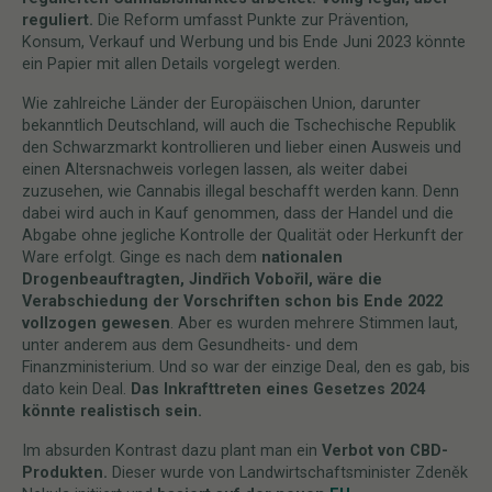
reguliert.
Die Reform umfasst Punkte zur Prävention,
Konsum, Verkauf und Werbung und bis Ende Juni 2023 könnte
ein Papier mit allen Details vorgelegt werden.
Wie zahlreiche Länder der Europäischen Union, darunter
bekanntlich Deutschland, will auch die Tschechische Republik
den Schwarzmarkt kontrollieren und lieber einen Ausweis und
einen Altersnachweis vorlegen lassen, als weiter dabei
zuzusehen, wie Cannabis illegal beschafft werden kann. Denn
dabei wird auch in Kauf genommen, dass der Handel und die
Abgabe ohne jegliche Kontrolle der Qualität oder Herkunft der
Ware erfolgt. Ginge es nach dem
nationalen
Drogenbeauftragten, Jindřich Vobořil, wäre die
Verabschiedung der Vorschriften schon bis Ende 2022
vollzogen gewesen
. Aber es wurden mehrere Stimmen laut,
unter anderem aus dem Gesundheits- und dem
Finanzministerium. Und so war der einzige Deal, den es gab, bis
dato kein Deal.
Das Inkrafttreten eines Gesetzes 2024
könnte realistisch sein.
Im absurden Kontrast dazu plant man ein
Verbot von CBD-
Produkten.
Dieser wurde von Landwirtschaftsminister Zdeněk