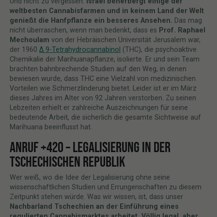
Und nicht zu vergessen:
Israel beherbergt einige der
weltbesten Cannabisfarmen und in keinem Land der Welt
genießt die Hanfpflanze ein besseres Ansehen.
Das mag
nicht überraschen, wenn man bedenkt, dass es
Prof. Raphael
Mechoulam
von der Hebräischen Universität Jerusalem war,
der 1960
Δ 9-Tetrahydrocannabinol
(THC), die psychoaktive
Chemikalie der Marihuanapflanze, isolierte. Er und sein Team
brachten bahnbrechende Studien auf den Weg, in denen
bewiesen wurde, dass THC eine Vielzahl von medizinischen
Vorteilen wie Schmerzlinderung bietet. Leider ist er im März
dieses Jahres im Alter von 92 Jahren verstorben. Zu seinen
Lebzeiten erhielt er zahlreiche Auszeichnungen für seine
bedeutende Arbeit, die sicherlich die gesamte Sichtweise auf
Marihuana beeinflusst hat.
ANRUF +420 – LEGALISIERUNG IN DER
TSCHECHISCHEN REPUBLIK
Wer weiß, wo die Idee der Legalisierung ohne seine
wissenschaftlichen Studien und Errungenschaften zu diesem
Zeitpunkt stehen würde. Was wir wissen, ist, dass unser
Nachbarland Tschechien an der Einführung eines
regulierten Cannabismarktes arbeitet. Völlig legal, aber