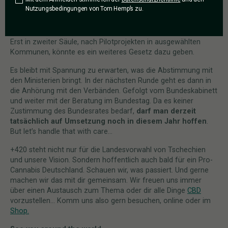
der Konsum in einem Umfeld von mindestens 250 Metern
Nutzungsbedingungen von Tom Hemp’s zu.
verboten sein, gleiches gilt für innerhalb der Clubs.
Der freie Verkauf von Cannabis also ist weiter Zukunftsmusik.
Erst in zweiter Säule, nach Pilotprojekten in ausgewählten
Kommunen, könnte es ein weiteres Gesetz dazu geben.
Es bleibt mit Spannung zu erwarten, was die Abstimmung mit
den Ministerien bringt. In der nächsten Runde geht es dann in
die Anhörung mit den Verbänden. Gefolgt vom Bundeskabinett
und weiter mit der Beratung im Bundestag. Da es keiner
Zustimmung des Bundesrates bedarf,
darf man derzeit
tatsächlich auf Umsetzung noch in diesem Jahr hoffen
.
But let’s handle that with care…
+420 steht nicht nur für die Landesvorwahl von Tschechien
und unsere Vision. Sondern hoffentlich auch bald für ein Pro-
Cannabis Deutschland. Schauen wir, was passiert. Und gerne
machen wir das mit dir gemeinsam. Wir freuen uns immer
über einen Austausch zum Thema oder dir alle Dinge
CBD
vorzustellen… Komm uns also gern besuchen, online oder im
Shop.