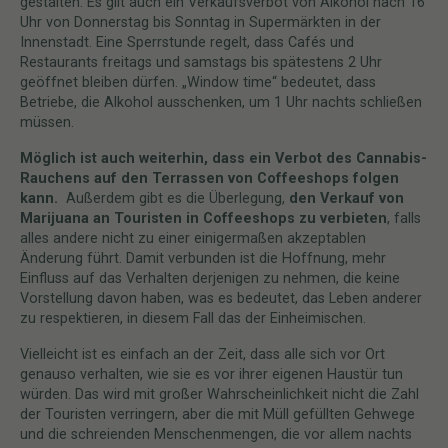
gestalten. Es gilt auch ein Verkaufsverbot von Alkohol nach 16
Uhr von Donnerstag bis Sonntag in Supermärkten in der
Innenstadt. Eine Sperrstunde regelt, dass Cafés und
Restaurants freitags und samstags bis spätestens 2 Uhr
geöffnet bleiben dürfen. „Window time“ bedeutet, dass
Betriebe, die Alkohol ausschenken, um 1 Uhr nachts schließen
müssen.
Möglich ist auch weiterhin, dass ein Verbot des Cannabis-
Rauchens auf den Terrassen von Coffeeshops folgen
kann.
Außerdem gibt es die Überlegung,
den Verkauf von
Marijuana an Touristen in Coffeeshops zu verbieten
, falls
alles andere nicht zu einer einigermaßen akzeptablen
Änderung führt. Damit verbunden ist die Hoffnung, mehr
Einfluss auf das Verhalten derjenigen zu nehmen, die keine
Vorstellung davon haben, was es bedeutet, das Leben anderer
zu respektieren, in diesem Fall das der Einheimischen.
Vielleicht ist es einfach an der Zeit, dass alle sich vor Ort
genauso verhalten, wie sie es vor ihrer eigenen Haustür tun
würden. Das wird mit großer Wahrscheinlichkeit nicht die Zahl
der Touristen verringern, aber die mit Müll gefüllten Gehwege
und die schreienden Menschenmengen, die vor allem nachts