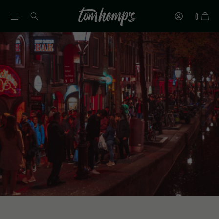
0
DE
EN
ES
IT
PT
FR