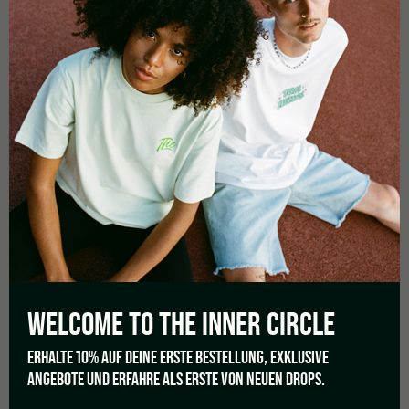
verantwortlich ist. Der Begriff wird häufig im Zusammenhang
mit Cannabissamen allgemein verwendet, wobei die rechtliche
Einordnung je nach Land unterschiedlich sein kann.
BEGRIFFSERKLÄRUNG
Sie sind die Samen der Cannabispflanze, deren genetische
Eigenschaften darauf ausgelegt sind, Pflanzen mit einem
höheren THC-Gehalt hervorzubringen. Diese Samen stammen
aus gezielten Züchtungen, bei denen bestimmte Merkmale wie
Cannabinoid-Gehalt, Wachstum oder Pflanzenstruktur im
Vordergrund stehen.
Im Gegensatz zu Nutzhanf, der auf einen möglichst niedrigen
THC-Gehalt gezüchtet wird, sind THC-reiche Pflanzen auf
andere Eigenschaften ausgerichtet. Die eigentlichen
Unterschiede zeigen sich jedoch erst in der ausgewachsenen
Pflanze.
WELCOME TO THE
INNER CIRCLE
WAS SIND CANNABISSAMEN?
ERHALTE 10% AUF DEINE ERSTE BESTELLUNG, EXKLUSIVE
Cannabissamen ist ein übergeordneter Begriff für alle Samen
ANGEBOTE UND ERFAHRE ALS ERSTE VON NEUEN DROPS.
der Cannabispflanze. Dazu zählen sowohl THC- als auch CBD
Samen.