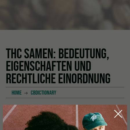
THC SAMEN: BEDEUTUNG,
EIGENSCHAFTEN UND
RECHTLICHE EINORDNUNG
HOME
CBDICTIONARY
THC Samen
sind Samen der Cannabispflanze, aus denen
Pflanzen mit einem höheren Gehalt an Tetrahydrocannabinol
(THC) entstehen können. THC ist ein psychoaktiver Bestandteil
von Cannabis, der für die berauschende Wirkung