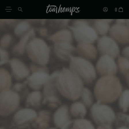
0
DE
EN
ES