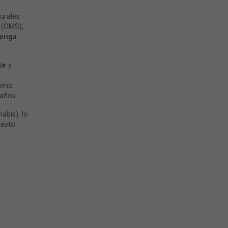
urales
(OMS),
tenga
te
y
como
años.
abis), lo
 esto