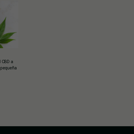
l CBD a
 pequeña