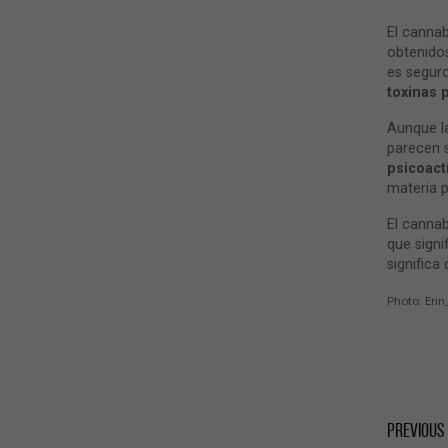
El cannab
obtenidos
es seguro
toxinas 
Aunque l
parecen s
psicoact
materia 
El cannab
que signi
significa
Photo: Erin
PREVIOUS