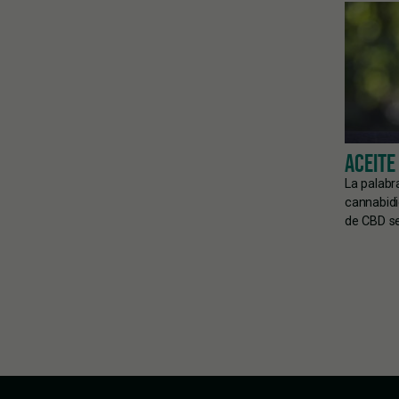
ACEITE
La palabr
cannabidi
de CBD se