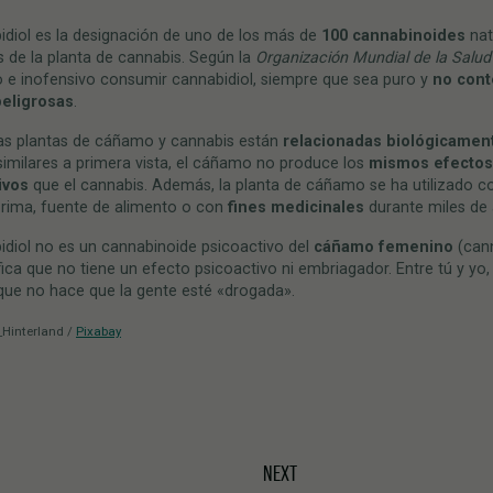
idiol es la designación de uno de los más de
100 cannabinoides
nat
 de la planta de cannabis. Según la
Organización Mundial de la Salud
 e inofensivo consumir cannabidiol, siempre que sea puro y
no con
peligrosas
.
as plantas de cáñamo y cannabis están
relacionadas biológicamen
imilares a primera vista, el cáñamo no produce los
mismos efectos
ivos
que el cannabis. Además, la planta de cáñamo se ha utilizado 
prima, fuente de alimento o con
fines medicinales
durante miles de 
idiol no es un cannabinoide psicoactivo del
cáñamo femenino
(cann
fica que no tiene un efecto psicoactivo ni embriagador. Entre tú y yo,
 que no hace que la gente esté «drogada».
_Hinterland /
Pixabay
NEXT