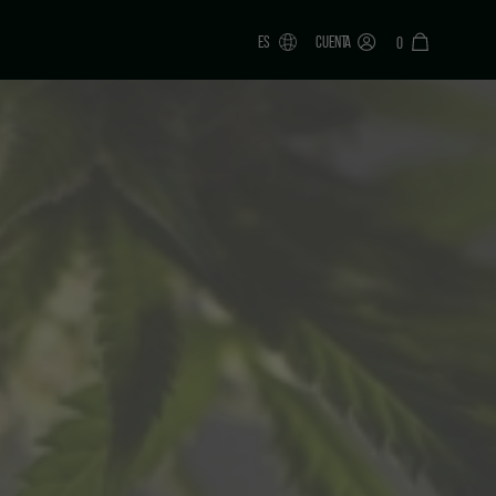
ES
CUENTA
0
ONAR