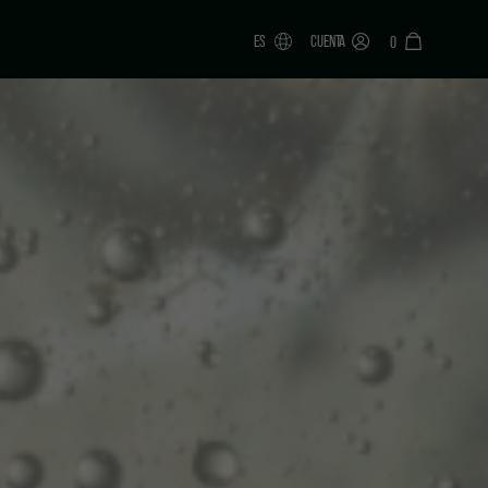
ES
CUENTA
0
ONAR