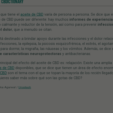
CBDICTIONARY
 que tiene el
aceite de CBD
varía de persona a persona. Se dice que e
te de CBD puede ser diferente: hay muchos
informes de experiencia
 calmante y reductor de la tensión, así como para prevenir
infeccio
el dolor
, que a menudo se citan.
tá destinado a brindar apoyo durante las infecciones y el dolor rela
nfecciones, la epilepsia, la psicosis esquizofrénica, el estrés, el agota
d para dormir, la migraña, las náuseas y los vómitos. Además, se dice 
e características neuroprotectoras
y antibacterianas.
rincipal del efecto del aceite de CBD es: relajación. Existe una ampli
s de CBD
disponibles, que se dice que tienen un área de efecto enorm
 CBD
son el tema con el que se topan la mayoría de los recién llegado
uieres saber más sobre qué son las gotas de CBD?
ika Agarwal /
Unsplash