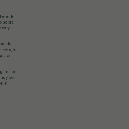
l efecto
s
sobre
nes y
cionado
miento, la
que el
a gama de
e, y las
s al