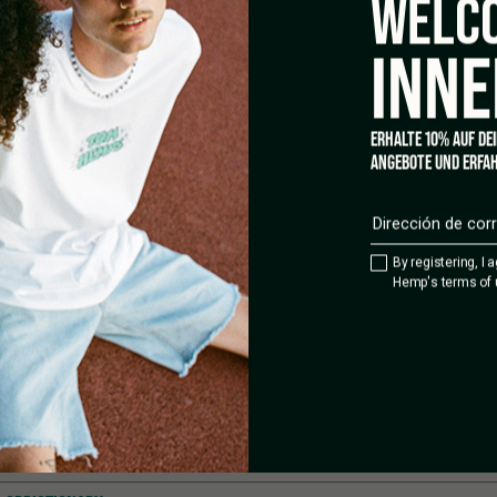
WELCO
INNE
ERHALTE 10% AUF DE
ANGEBOTE UND ERFAH
By registering, I 
Hemp's terms of 
CTO DEL ACEITE DE CBD