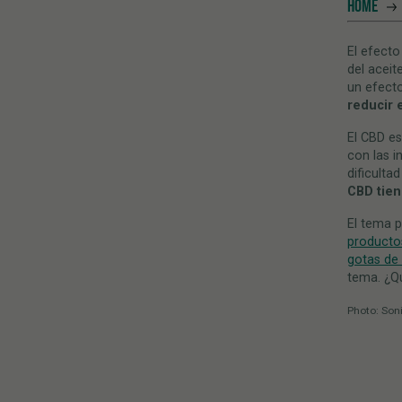
HOME
El efecto
del acei
un efecto
reducir 
El CBD es
con las i
dificulta
CBD tien
El tema p
producto
gotas de
tema. ¿Q
Photo: Son