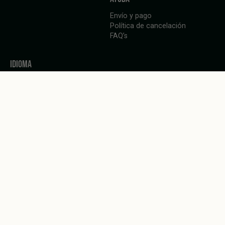
Envío y pago
Política de cancelación
FAQ’s
IDIOMA
Español
TOM HEMP'S GERMANY
Berlin
Berlin
Wrangelstrasse 57
Revaler Straße 99 Haus 28
10997 Berlin
10245 Berlin
Alemania
Germany
Visita la tienda
Visita la tienda