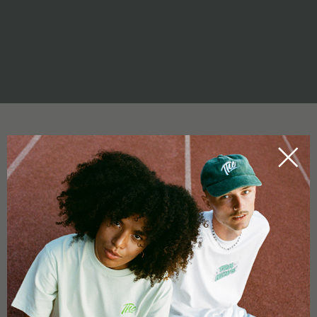
HACHÍS DE CBD
HOME
CBDICTIONARY
El hachís de CBD es un
extracto rico en CBD
, que se ha
hecho completamente de flores de
cáñamo industrial
certificadas por la UE. El hachís de CBD contiene el
espectro
completo de cannabinoides
, incluidos
terpenos
, flavonoides,
el propio CBD, CBDa, CBDV y CBG. Hace mucho tiempo que no
existe una tienda legal y oficial donde se puede comprar CBD.