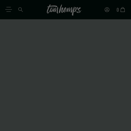
0
ES
DE
EN
IT
PT
FR