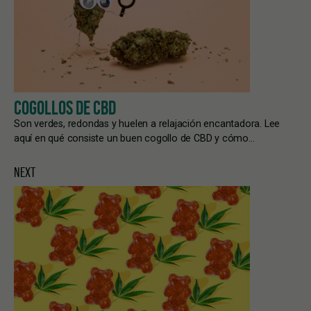
COGOLLOS DE CBD
Son verdes, redondas y huelen a relajación encantadora. Lee
aquí en qué consiste un buen cogollo de CBD y cómo…
NEXT