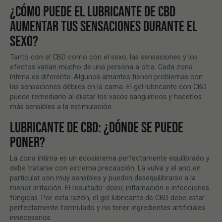
¿CÓMO PUEDE EL LUBRICANTE DE CBD
AUMENTAR TUS SENSACIONES DURANTE EL
SEXO?
Tanto con el CBD como con el sexo, las sensaciones y los
efectos varían mucho de una persona a otra. Cada zona
íntima es diferente. Algunos amantes tienen problemas con
las sensaciones débiles en la cama. El gel lubricante con CBD
puede remediarlo al dilatar los vasos sanguíneos y hacerlos
más sensibles a la estimulación.
LUBRICANTE DE CBD: ¿DÓNDE SE PUEDE
PONER?
La zona íntima es un ecosistema perfectamente equilibrado y
debe tratarse con extrema precaución. La vulva y el ano en
particular son muy sensibles y pueden desequilibrarse a la
menor irritación. El resultado: dolor, inflamación e infecciones
fúngicas. Por esta razón, el gel lubricante de CBD debe estar
perfectamente formulado y no tener ingredientes artificiales
innecesarios.