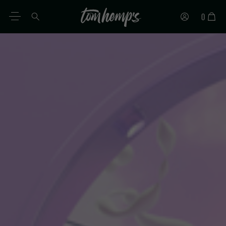
0
ES
DE
EN
IT
PT
FR