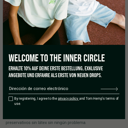
¿CUÁLES SON LOS BENEFICIOS DEL CBD EN EL
GEL LUBRICANTE?
Sólo cuando el momento es perfecto y cada uno puede
dejarse llevar por completo, el sexo es realmente bueno. La
fricción y el dolor son lo último que quieres experimentar. A
menudo, por estas razones, hacer el amor se vuelve poco
relajante y no puedes concentrarte en tu pareja tanto como te
gustaría.
WELCOME TO THE
INNER CIRCLE
Se dice que el CBD tiene un efecto relajante que te permite
estar plenamente en el momento. El principio activo se
ERHALTE 10% AUF DEINE ERSTE BESTELLUNG, EXKLUSIVE
absorbe directamente a través de las mucosas y puede actuar
ANGEBOTE UND ERFAHRE ALS ERSTE VON NEUEN DROPS.
exactamente donde lo necesitas.
GEL LUBRICANTE CBD Y PRESERVATIVOS: ¿ES
POSIBLE?
By registering, I agree to the
privacy policy
and Tom Hemp's terms of
use.
Cuando utilices un lubricante, ¡presta siempre atención a los
ingredientes del gel! Gracias a la cuidadosa formulación de
nuestro Lubricante CBD, también puedes utilizarlo con
preservativos sin látex sin ningún problema.