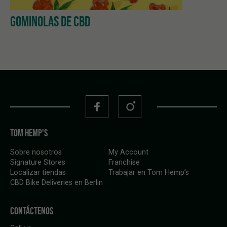
GOMINOLAS DE CBD
TOM HEMP'S
Sobre nosotros
My Account
Signature Stores
Franchise
Localizar tiendas
Trabajar en Tom Hemp’s
CBD Bike Deliveries en Berlin
CONTÁCTENOS