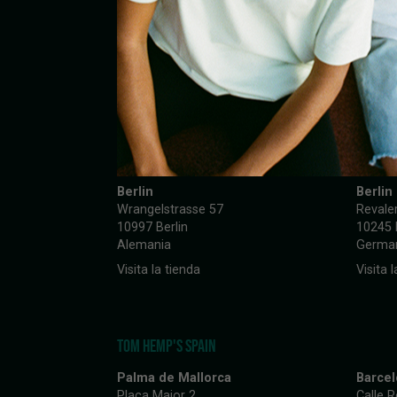
TOM HEMP'S GERMANY
Berlin
Berlin
Wrangelstrasse 57
Revale
10997 Berlin
10245 
Alemania
Germa
Visita la tienda
Visita 
TOM HEMP'S SPAIN
Palma de Mallorca
Barce
Plaça Major 2
Calle 