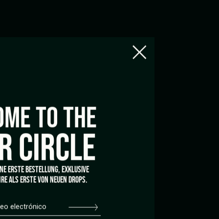
USCRÍBETE A LA NEWSLETTER
ME TO THE
By registering, I agree to the
privacy policy
and Tom
Hemp's terms of use.
R CIRCLE
INE ERSTE BESTELLUNG, EXKLUSIVE
DIOMA
RE ALS ERSTE VON NEUEN DROPS.
spañol