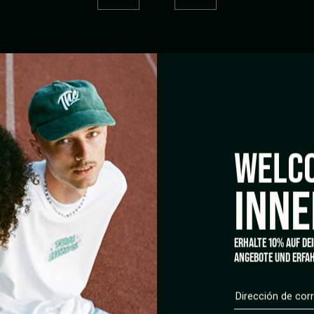
CONTÁCTENOS
S
Call us
nt
WELCO
Whatsapp
Write a mail
 en Tom Hemp’s
Contacto
INNE
ERHALTE 10% AUF DE
AYUDA
I
ANGEBOTE UND ERFAH
Envío y pago
E
Política de cancelación
FAQ’s