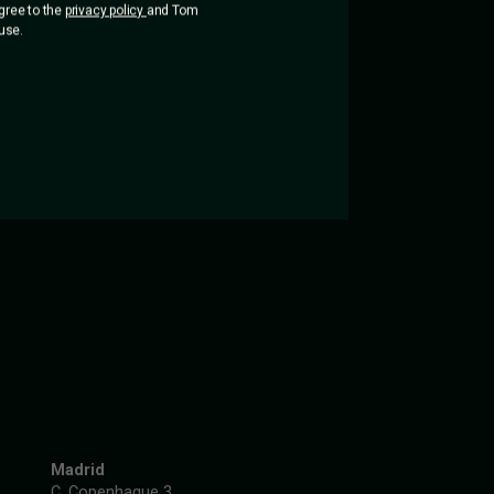
agree to the
privacy policy
and Tom
use.
Madrid
C. Copenhague 3