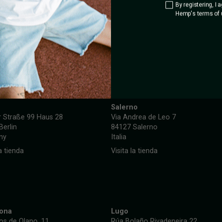
By registering, I 
Hemp's terms of 
TOM HEMP'S ITALY
Salerno
r Straße 99 Haus 28
Via Andrea de Leo 7
Berlin
84127 Salerno
ny
Italia
la tienda
Visita la tienda
lona
Lugo
Ros de Olano, 11
Rúa Bolaño Rivadeneira 22