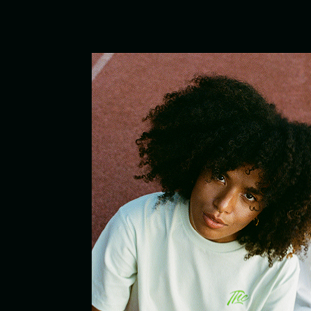
TOM HEMP'S
Sobre nosotros
My Accou
Signature Stores
Franchise
Localizar tiendas
Trabajar
CBD Bike Deliveries en Berlin
BIKE
STORE
DELIVERY
PICK-UP