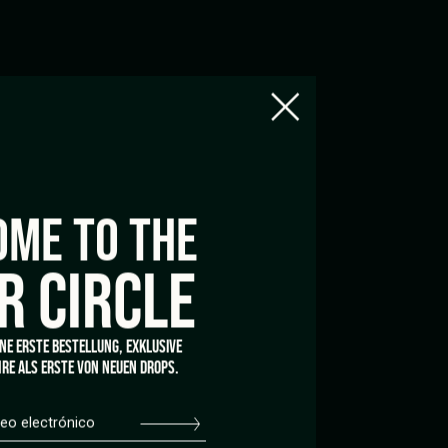
USCRÍBETE A LA NEWSLETTER
ME TO THE
By registering, I agree to the
privacy policy
and Tom
Hemp's terms of use.
R CIRCLE
INE ERSTE BESTELLUNG, EXKLUSIVE
DIOMA
RE ALS ERSTE VON NEUEN DROPS.
spañol