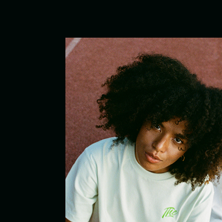
TOM HEMP'S
Sobre nosotros
My Accou
Signature Stores
Franchise
Localizar tiendas
Trabajar
CBD Bike Deliveries en Berlin
BIKE
STORE
DELIVERY
PICK-UP