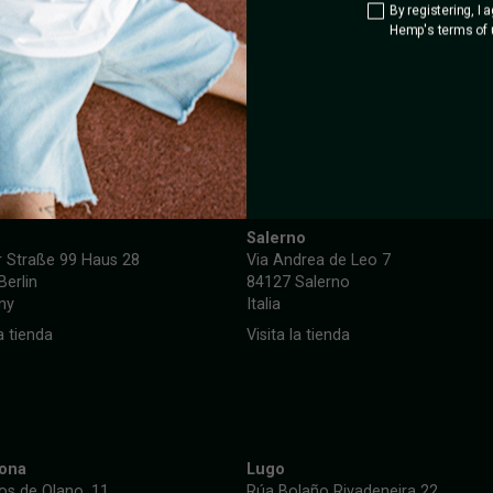
By registering, I 
Hemp's terms of 
TOM HEMP'S ITALY
Salerno
r Straße 99 Haus 28
Via Andrea de Leo 7
Berlin
84127 Salerno
ny
Italia
la tienda
Visita la tienda
lona
Lugo
Ros de Olano, 11
Rúa Bolaño Rivadeneira 22