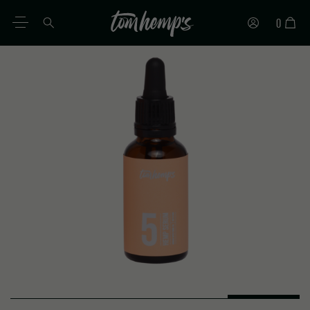
0
ES
DE
EN
IT
PT
FR