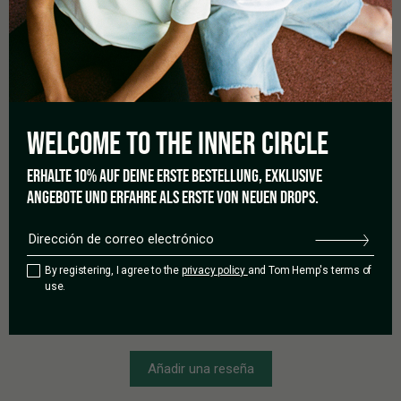
0,0
Basado en 0 reseñas.
WELCOME TO THE
INNER CIRCLE
ERHALTE 10% AUF DEINE ERSTE BESTELLUNG, EXKLUSIVE
5 estrellas
0%
ANGEBOTE UND ERFAHRE ALS ERSTE VON NEUEN DROPS.
4 estrellas
0%
3 estrellas
0%
2 estrellas
0%
By registering, I agree to the
privacy policy
and Tom Hemp's terms of
1 estrella
0%
use.
Añadir una reseña