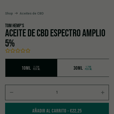
Shop
Aceites de CBD
TOM HEMP'S
ACEITE DE CBD ESPECTRO AMPLIO
5%
10ML
30ML
2.23€
1.70€
PER ML
PER ML
Aceite de CBD espectro amplio 5% quantity
AÑADIR AL CARRITO
€
22,25