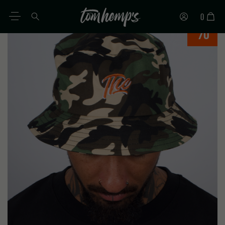
0
%
ES
DE
EN
IT
PT
FR