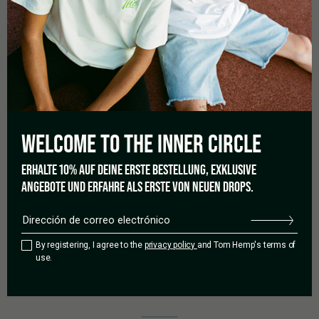
0,0
WELCOME TO THE
INNER CIRCLE
Basado en 0 reseñas.
ERHALTE 10% AUF DEINE ERSTE BESTELLUNG, EXKLUSIVE
ANGEBOTE UND ERFAHRE ALS ERSTE VON NEUEN DROPS.
5 estrellas
0%
4 estrellas
0%
By registering, I agree to the
privacy policy
and Tom Hemp's terms of
3 estrellas
0%
use.
2 estrellas
0%
1 estrella
0%