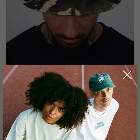
MÁS DETALLES
Wash at 30 degrees.
Turn inside out when washing and ironing.
Do not put in dryer.