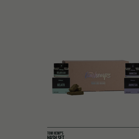
TOM HEMP'S
HASH SET