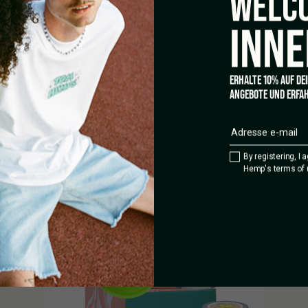
WELCO
INNE
TOM HEMP'S
TOM 
MINI SMOKING GIFT SET
THE
€
19,90
€
29
ERHALTE 10% AUF DE
ANGEBOTE UND ERFAH
By registering, I 
Hemp's terms of 