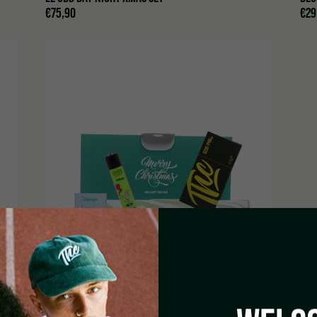
€
75,90
€
29