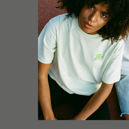
TOM HEMP'S
COFFRET DÉCOUVERTE FLEURS CBD
€
29,90