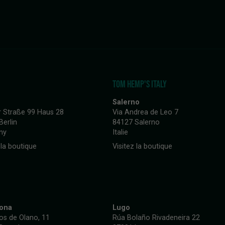
TOM HEMP'S ITALY
Salerno
r Straße 99 Haus 28
Via Andrea de Leo 7
Berlin
84127 Salerno
ny
Italie
 la boutique
Visitez la boutique
lona
Lugo
Ros de Olano, 11
Rúa Bolaño Rivadeneira 22