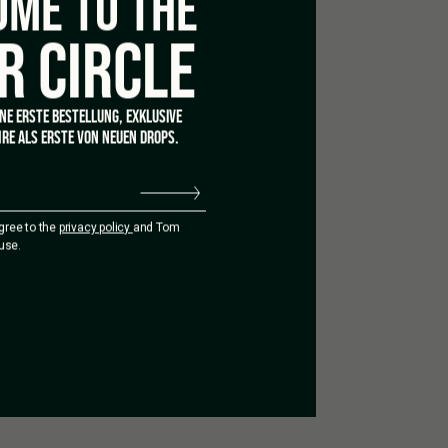
ME TO THE
R CIRCLE
HEMP'S
 BIG SMOKING XMAS SET
,90
INE ERSTE BESTELLUNG, EXKLUSIVE
RE ALS ERSTE VON NEUEN DROPS.
agree to the
privacy policy
and Tom
use.