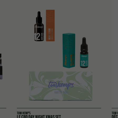
TOM HEMP'S
TOM 
LE CBD DAY NIGHT XMAS SET
DÉC