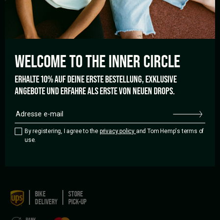
Retailer Search
Franchise
CBD Fahrradlieferungen in
Job
Berlin
CONTACTEZ-NOUS
WELCOME TO THE
INNER CIRCLE
Call us
Whatsapp
ERHALTE 10% AUF DEINE ERSTE BESTELLUNG, EXKLUSIVE
Write a mail
ANGEBOTE UND ERFAHRE ALS ERSTE VON NEUEN DROPS.
Contact
INSCRIPTION À LA NEWSLETTER
By registering, I agree to the
privacy policy
and Tom Hemp's terms of
use.
By registering, I agree to the
privacy policy
and Tom Hemp's terms of
use.
BIKE
STORE
DELIVERY
PICK-UP