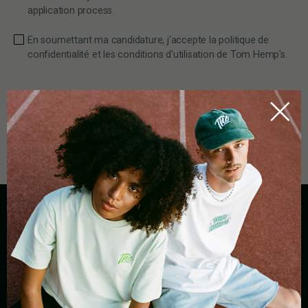
application process.
En soumettant ma candidature, j'accepte la politique de
confidentialité et les conditions d'utilisation de Tom Hemp's.
POSTER LE COMMENTAIRE
TOM HEMP'S
À propos
My Account