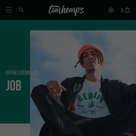
0
FR
DE
EN
ES
IT
PT
OFFRES D'EMPLOIS
JOB