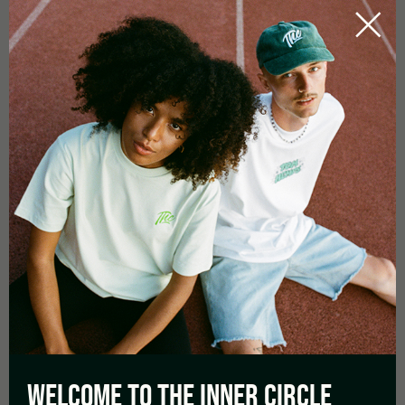
CARACTÉRISTIQUES
Ingrédients :
Extrait de chanvre, terpènes naturels
Teneur en cannabinoïdes : 850 mg
CBD : 70
CBG : 15
CBDV : 0,2-0,5
THC : <0.2%
Profil de saveur : Arôme naturel de chanvre, épicé
WELCOME TO THE
INNER CIRCLE
Design : Bobine en céramique de haute qualité avec cartouche