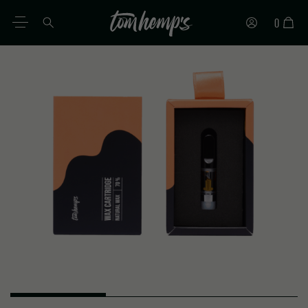
0
FR
DE
EN
ES
IT
PT