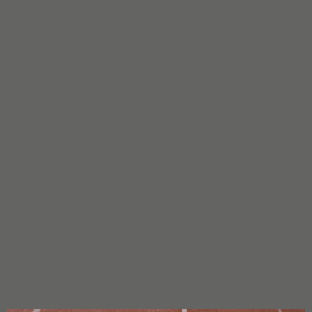
d’un filetage 510
Terpènes naturels : Utilisation de terpènes 100 % naturels pour
des saveurs authentiques.
Ces cartouches offrent un moyen pratique et discret de
profiter des bienfaits du CBD.
Elles sont faciles à utiliser et permettent un dosage précis.