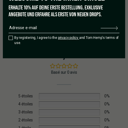
en verre
Capacité : 1 ml
ERHALTE 10% AUF DEINE ERSTE BESTELLUNG, EXKLUSIVE
Filetage : 510
ANGEBOTE UND ERFAHRE ALS ERSTE VON NEUEN DROPS.
By registering, I agree to the
privacy policy
and Tom Hemp's terms of
use.
0,0
Basé sur 0 avis
5 étoiles
0%
4 étoiles
0%
3 étoiles
0%
2 étoiles
0%
1 étoile
0%