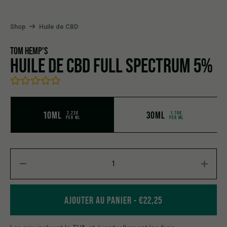
Shop
Huile de CBD
TOM HEMP'S
HUILE DE CBD FULL SPECTRUM 5%
10ML
30ML
2.23€
1.70€
PER ML
PER ML
Huile de CBD Full Spectrum 5% quantity
AJOUTER AU PANIER
€
22,25