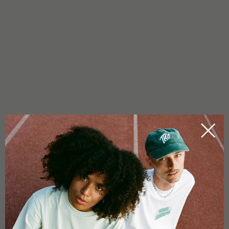
PLUS D'INFO
Les huiles CBD à spectre complet de Tom Hemp’s sont
obtenues à partir de chanvre industriel certifié par l’UE.
Pendant la culture de cette plante, les pesticides et les
herbicides sont strictement interdits. La culture et la
production des huiles CBD Tom Hemp’s Full Spectrum ont lieu
en Allemagne. La CBD est extraite par une technique douce
d’extraction au CO2. Cette procédure spéciale, qui est plus
précisément appelée décarboxylation des feuilles de chanvre,
nous permet d’obtenir un extrait de chanvre de haute qualité
avec une teneur élevée en cannabidiol (CBD).
Les normes de qualité suivantes garantissent une qualité
constante de nos huiles à spectre complet : ISO 9001, ISO
22000