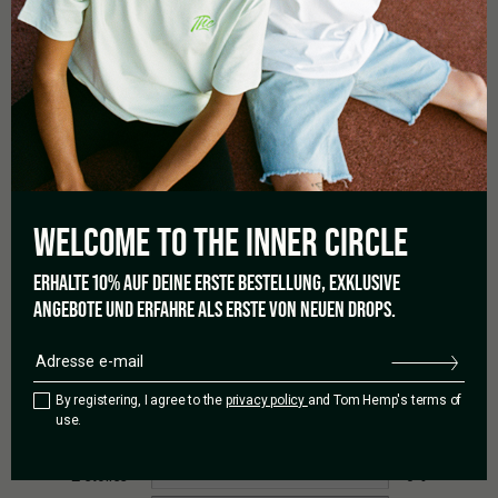
Avis : Ce produit n’est pas destiné à être consommé.
Mode d’emploi : Huile aromatique
0,0
WELCOME TO THE
INNER CIRCLE
ERHALTE 10% AUF DEINE ERSTE BESTELLUNG, EXKLUSIVE
Basé sur 0 avis
ANGEBOTE UND ERFAHRE ALS ERSTE VON NEUEN DROPS.
5 étoiles
0%
By registering, I agree to the
privacy policy
and Tom Hemp's terms of
4 étoiles
0%
use.
3 étoiles
0%
2 étoiles
0%