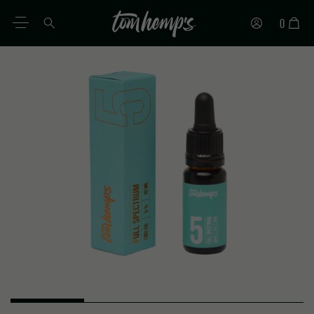
0
FR
DE
EN
ES
IT
PT