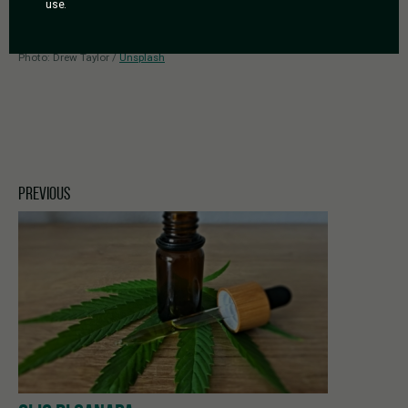
use.
è il tetraidrocannabiolo, ma questo può essere trovato nei
nostri prodotti fino a un
massimo dello 0,2%
.
Photo: Drew Taylor /
Unsplash
PREVIOUS