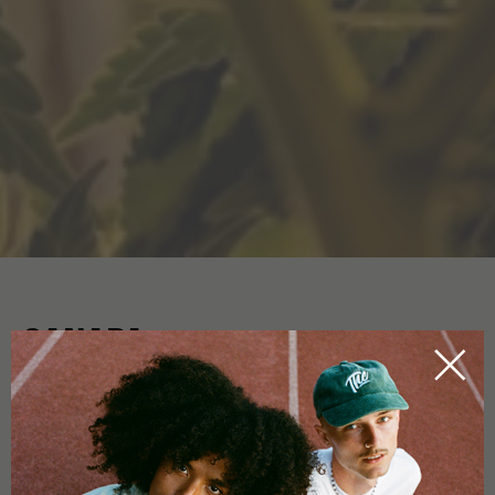
CANAPA
HOME
CBDICTIONARY
La canapa, nel senso
generico di coltura
, richiede un uso
limitato di fertilizzanti e spray ed è, non solo per questom una