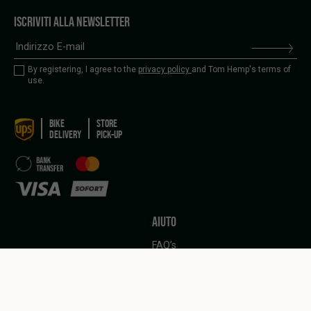
ISCRIVITI ALLA NEWSLETTER
By registering, I agree to the
privacy policy
and Tom Hemp's terms of
use.
BIKE
STORE
DELIVERY
PICK-UP
AIUTO
FAQ’s
Spedizione e Pagamento
Politica di cancellazione