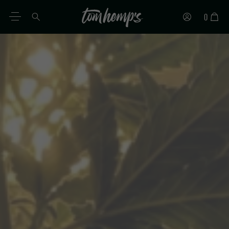
0
IT
DE
EN
ES
PT
FR