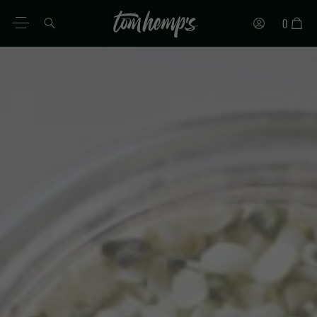
0
IT
DE
EN
ES
PT
FR