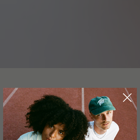
NUOVO REGOLAMENTO SUI
PRODOTTI ALIMENTARI
HOME
CBDICTIONARY
Secondo la cosiddetta
Novel Food Ordinance
, i nuovi alimenti