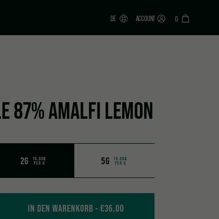
DE
ACCOUNT
0
E 87% AMALFI LEMON
2G
5G
18.00€
15.00€
PER G
PER G
mon quantity
IN DEN WARENKORB
€
36,00