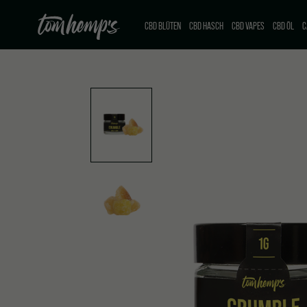
CBD BLÜTEN
CBD HASCH
CBD VAPES
CBD ÖL
C