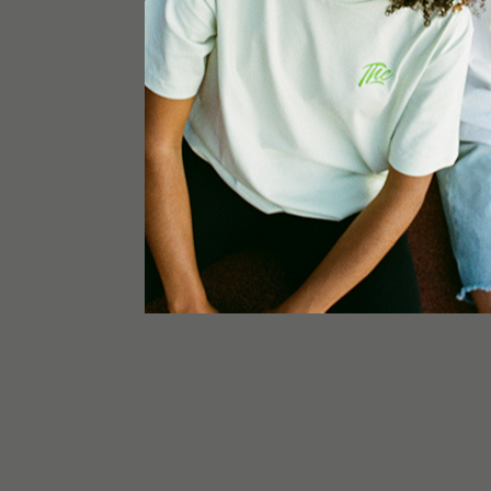
Dieses Produkt dient ausschließlich gewerbliche
technischen Zwecken. Für Kinder unzugänglich a
mit ins Ausland genommen werden. Der Verzehr
Produkts sind strengstens untersagt. Diese weiter
weniger als 0,2% THC.