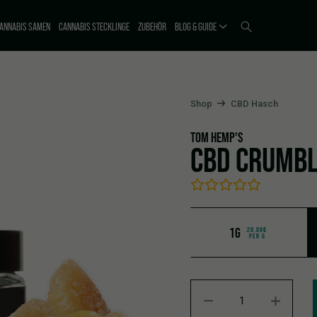
ANNABIS SAMEN
CANNABIS STECKLINGE
ZUBEHÖR
BLOG & GUIDE
Shop
CBD Hasch
TOM HEMP'S
CBD CRUMBL
1G
20.00€
PER G
CBD Crumble 87% Amalfi Le