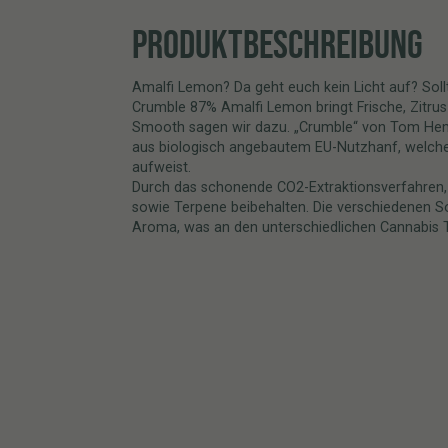
PRODUKTBESCHREIBUNG
Amalfi Lemon? Da geht euch kein Licht auf? Sol
Crumble 87% Amalfi Lemon bringt Frische, Zitru
Smooth sagen wir dazu. „Crumble“ von Tom Hemp’
aus biologisch angebautem EU-Nutzhanf, welche
aufweist.
Durch das schonende CO2-Extraktionsverfahren,
sowie Terpene beibehalten. Die verschiedenen S
Aroma, was an den unterschiedlichen Cannabis T