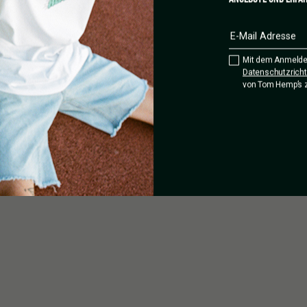
n, wissenschaftlichen sowie
ufbewahren. Produkt darf nicht
 und das Rauchen dieses
verarbeitete Extrakt enthält
Mit dem Anmelde
Datenschutzrichtl
von Tom Hemp’s 