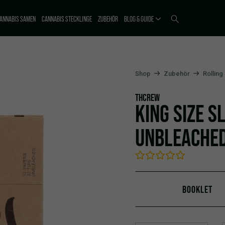
ANNABIS SAMEN
CANNABIS STECKLINGE
ZUBEHÖR
BLOG & GUIDE
Shop
Zubehör
Rolling
THCREW
KING SIZE SL
UNBLEACHED
BOOKLET