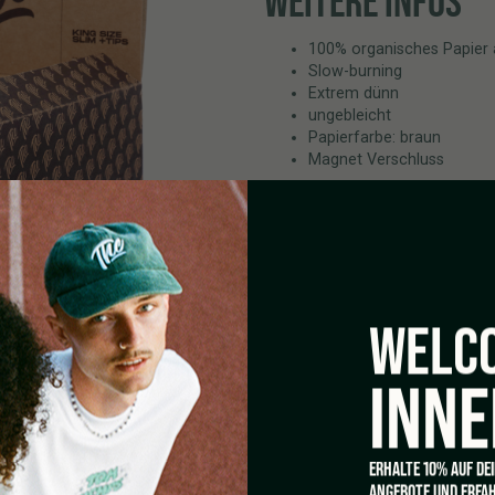
WEITERE INFOS
100% organisches Papier 
Slow-burning
Extrem dünn
ungebleicht
Papierfarbe: braun
Magnet Verschluss
Papiergrößen: 44 x 108 mm
Papierstärke: 14 g/m2
Art der Verpackung: Karton
WELCO
INNE
ERHALTE 10% AUF DE
ANGEBOTE UND ERFAH