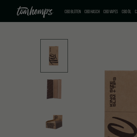
CBD BLÜTEN
CBD HASCH
CBD VAPES
CBD ÖL
C