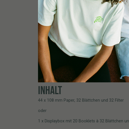
INHALT
44 x 108 mm Paper, 32 Blättchen und 32 Filter
oder
1 x Displaybox mit 20 Booklets à 32 Blättchen un