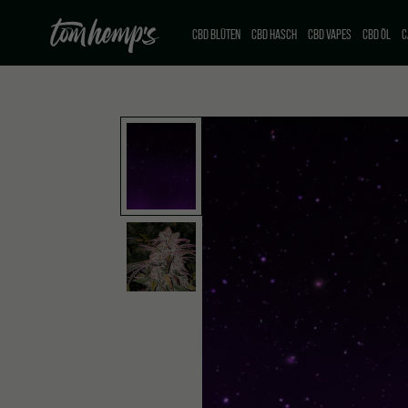
CBD BLÜTEN
CBD HASCH
CBD VAPES
CBD ÖL
C