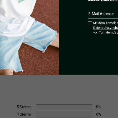
che Klarheit mit der Balance und
AI PURPLE AUTO?
Mit dem Anmelde
erk erinnern, ergänzt durch
Datenschutzrichtl
von Tom Hemp’s 
stum, schnelle Ernte und
n Aroma – eine Sorte, die
5 Sterne
0%
4 Sterne
0%