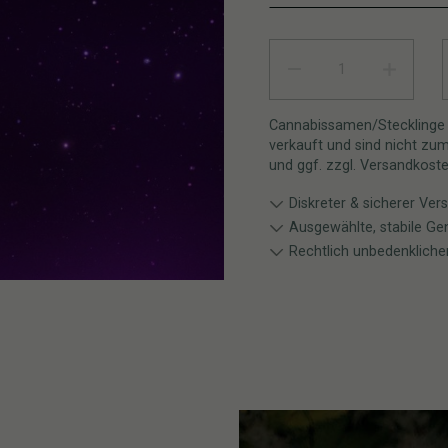
PURPLE THAI AUTO RBX1 qu
Cannabissamen/Stecklinge w
verkauft und sind nicht zu
und ggf. zzgl. Versandkost
Diskreter & sicherer Ver
Ausgewählte, stabile Ge
Rechtlich unbedenkliche