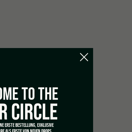
mig
ge Entspannung, Klarheit, leicht energetisch
ME TO THE
R CIRCLE
INE ERSTE BESTELLUNG, EXKLUSIVE
RE ALS ERSTE VON NEUEN DROPS.