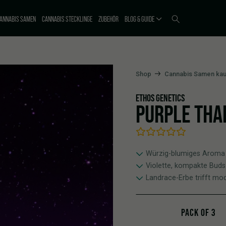
ANNABIS SAMEN
CANNABIS STECKLINGE
ZUBEHÖR
BLOG & GUIDE
Shop
Cannabis Samen kau
ETHOS GENETICS
PURPLE THA
Würzig-blumiges Aroma
Violette, kompakte Buds
Landrace-Erbe trifft m
PACK OF 3