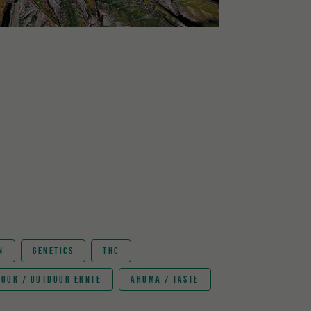
N
GENETICS
THC
DOOR / OUTDOOR ERNTE
AROMA / TASTE