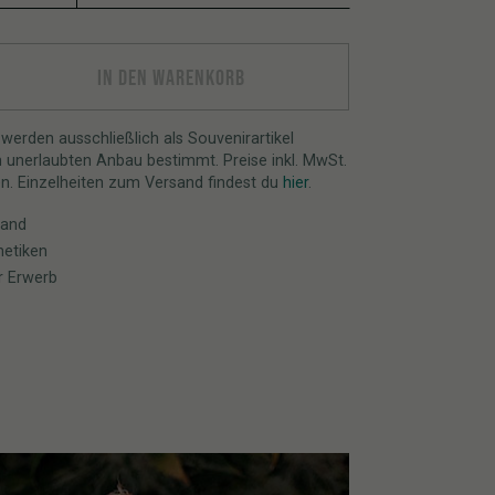
antity
IN DEN WARENKORB
erden ausschließlich als Souvenirartikel
m unerlaubten Anbau bestimmt. Preise inkl. MwSt.
en. Einzelheiten zum Versand findest du
hier
.
sand
netiken
r Erwerb