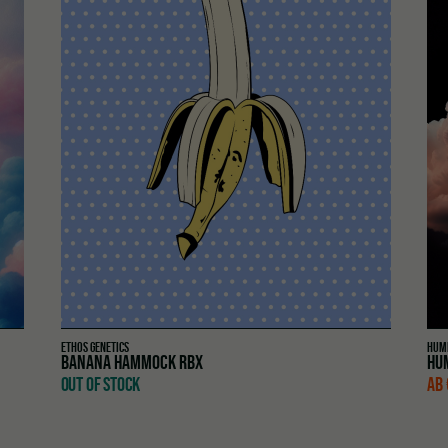
ETHOS GENETICS
HUM
BANANA HAMMOCK RBX
HU
OUT OF STOCK
AB