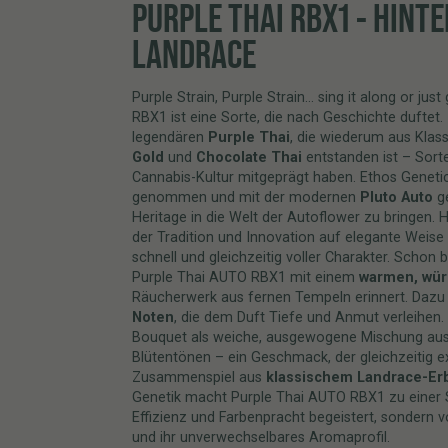
PURPLE THAI RBX1 - HINTE
LANDRACE
Purple Strain, Purple Strain… sing it along or jus
RBX1 ist eine Sorte, die nach Geschichte duftet. 
legendären
Purple Thai
, die wiederum aus Klas
Gold
und
Chocolate Thai
entstanden ist – Sorte
Cannabis-Kultur mitgeprägt haben. Ethos Genetic
genommen und mit der modernen
Pluto Auto
ge
Heritage in die Welt der Autoflower zu bringen.
der Tradition und Innovation auf elegante Weise
schnell und gleichzeitig voller Charakter. Schon 
Purple Thai AUTO RBX1 mit einem
warmen, wür
Räucherwerk aus fernen Tempeln erinnert. Dazu 
Noten
, die dem Duft Tiefe und Anmut verleihen.
Bouquet als weiche, ausgewogene Mischung au
Blütentönen – ein Geschmack, der gleichzeitig ex
Zusammenspiel aus
klassischem Landrace-Er
Genetik macht Purple Thai AUTO RBX1 zu einer So
Effizienz und Farbenpracht begeistert, sondern v
und ihr unverwechselbares Aromaprofil.