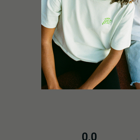
50/50 Indica Sativa. Somit vereint sie energetis
Anpassungsfähigkeit der Autoflower-Linie.
WAS IST DAS AROMAPROFIL UND DIE TERPENE VOM TH
Dominant sind würzige Terpene, die an Räucherw
florale Noten, die für eine elegante Tiefe sorgen.
WELCHE EIGENSCHAFTEN MACHEN DEN SAMEN AUS?
Purple Thai AUTO RBX1 vereint kompaktes Wach
farbenprächtige Blüten mit einem vielschichtige
optisch wie geschmacklich begeistert.
0,0