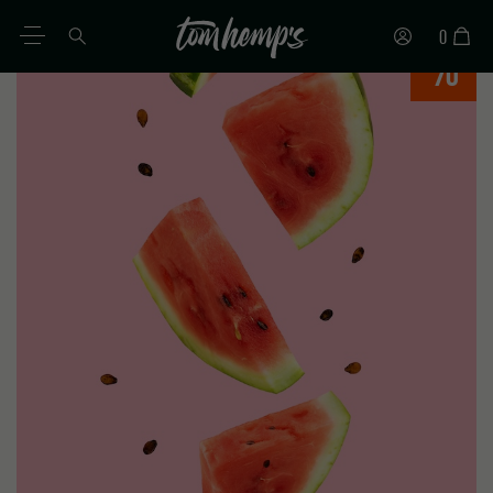
0
%
DE
EN
ES
IT