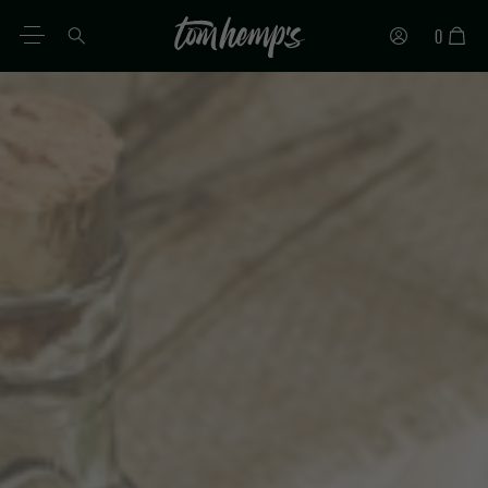
0
PT
DE
EN
ES
IT
FR