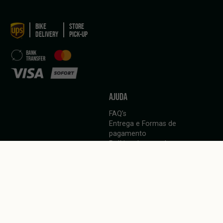
BIKE
STORE
DELIVERY
PICK-UP
AJUDA
FAQ’s
Entrega e Formas de
pagamento
Política de cancelamento
LANGUAGE
Português