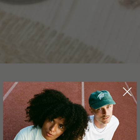
TERPENOS
HOME
CBDICTIONARY
Os chamados terpenos
são mencionado muitas
vezes no
contexto dos
produtos de CBD
. Os terpenos são compostos
naturais e orgânicos
e são elementos importantes numa
grande variedade de plantas, incluido o eucalipto, a hortlâ-