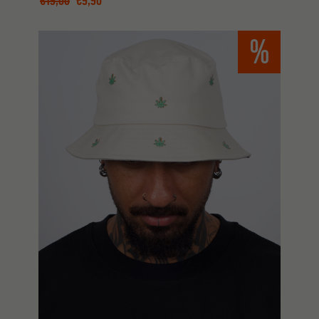
€
19,00
€
9,90
%