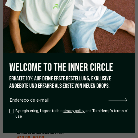
WELCOME TO THE
INNER CIRCLE
ERHALTE 10% AUF DEINE ERSTE BESTELLUNG, EXKLUSIVE
ANGEBOTE UND ERFAHRE ALS ERSTE VON NEUEN DROPS.
By registering, I agree to the
privacy policy
and Tom Hemp's terms of
use.
THCREW
CAMOUFLAGE BUCKET HAT
O PREÇO ORIGINAL ERA: €19,00.
O PREÇO ATUAL É: €9,90.