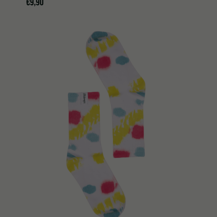
€
9,90