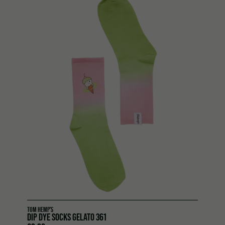
TOM HEMP'S
DIP DYE SOCKS GELATO 361