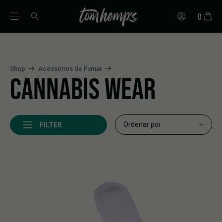
0
PT
DE
EN
ES
IT
FR
Shop
Acessórios de Fumar
CANNABIS WEAR
FILTER