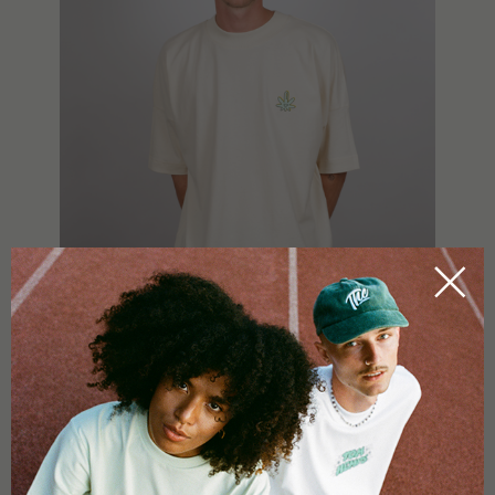
THCREW
SMALL FRIENDS T-SHIRT
€
35,00
%