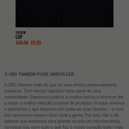
THCREW
CAP
O PREÇO ORIGINAL ERA: €19,00.
O PREÇO ATUAL É: €9,90.
€
19,00
€
9,90
O CBD TAMBÉM PODE ARREFECER.
O CBD oferece mais do que os seus efeitos potencialmente
curativos. Tom Hemp’s significa fazer parte de uma
comunidade. Queremos juntá-lo a muitos outros e oferecer-lhe
a maior e melhor seleção possível de produtos. Porque vivemos
e adoramos o que fazemos em todas as suas facetas – e com
isso queremos mesmo dizer toda a gente. Por isso, não é de
admirar que tenhamos uma grande secção de merchandising
na nossa loja, com tudo o que faz o nosso coração bater mais