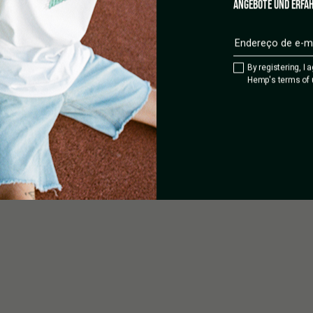
ANGEBOTE UND ERFAH
te de alimentação. Para a
car a ativação.
acender-se-á e permanecerá
ompleta, a luz piscará 20 vezes
ligado a uma porta USB ativa e a
By registering, I 
completa.
Hemp's terms of 