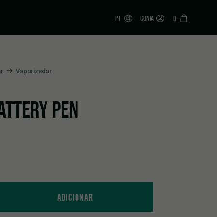
PT
CONTA
0
ar
Vaporizador
ATTERY PEN
ity
ADICIONAR