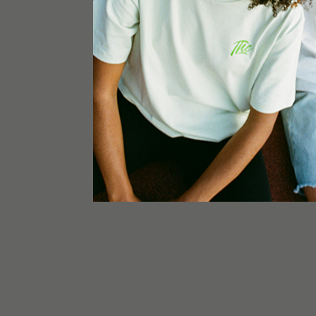
Inalar na boquilha do cartucho para ativar a fon
bateria 510, a ponta da luz irá acender para indi
Quando o dispositivo estiver a carregar, a luz 
acesa. Quando o dispositivo atinge uma carga c
e depois desligar-se-á. Se o dispositivo estiver 
ponta de luz não estiver acesa, tem uma carga 