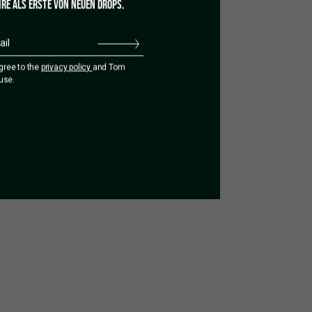
RE ALS ERSTE VON NEUEN DROPS.
agree to the
privacy policy
and Tom
use.