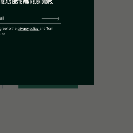
RE ALS ERSTE VON NEUEN DROPS.
agree to the
privacy policy
and Tom
use.
Adicionar uma avaliação