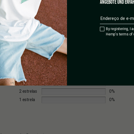
ANGEBOTE UND ERFAH
By registering, I 
Hemp's terms of 
5 estrelas
0%
4 estrelas
0%
3 estrelas
0%
2 estrelas
0%
1 estrela
0%