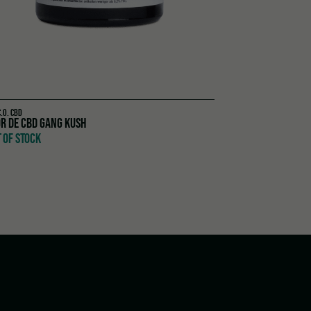
C.O. CBD
MOON ROCK 30%
R DE CBD GANG KUSH
OUT OF STOCK
 OF STOCK