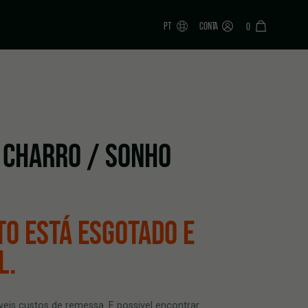
PT
CONTA
0
 CHARRO / SONHO
TO ESTÁ ESGOTADO E
L.
veis custos de remessa. E possivel encontrar