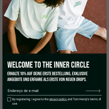
0,0
Como base em 0 avaliações
WELCOME TO THE
INNER CIRCLE
5 estrelas
0%
ERHALTE 10% AUF DEINE ERSTE BESTELLUNG, EXKLUSIVE
4 estrelas
0%
ANGEBOTE UND ERFAHRE ALS ERSTE VON NEUEN DROPS.
3 estrelas
0%
2 estrelas
0%
1 estrela
0%
By registering, I agree to the
privacy policy
and Tom Hemp's terms of
use.