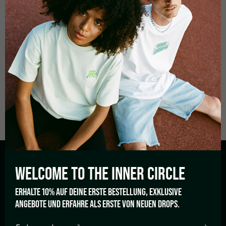
THCREW
RAINBOW ROLLING TRAY
DE
€
9,90
WELCOME TO THE
INNER CIRCLE
ERHALTE 10% AUF DEINE ERSTE BESTELLUNG, EXKLUSIVE
TOM HEMP'S
ANGEBOTE UND ERFAHRE ALS ERSTE VON NEUEN DROPS.
Sobre nós
My Account