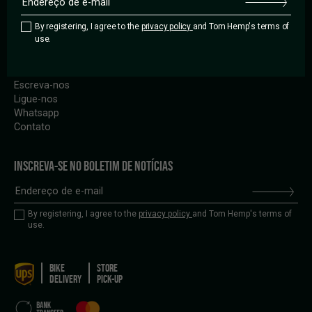
Pesquisar revendedore
Franchise
Entregas en bicicletas
Job
By registering, I agree to the
privacy policy
and Tom Hemp's terms of
use.
CONTATO
Escreva-nos
Ligue-nos
Whatsapp
Contato
INSCREVA-SE NO BOLETIM DE NOTÍCIAS
By registering, I agree to the
privacy policy
and Tom Hemp's terms of
use.
BIKE
STORE
DELIVERY
PICK-UP