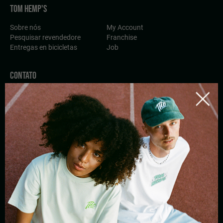
TOM HEMP'S
Sobre nós
My Account
Pesquisar revendedore
Franchise
Entregas en bicicletas
Job
CONTATO
Escreva-nos
Ligue-nos
Whatsapp
Contato
INSCREVA-SE NO BOLETIM DE NOTÍCIAS
privacy policy
By registering, I agree to the
and Tom Hemp's terms of
use.