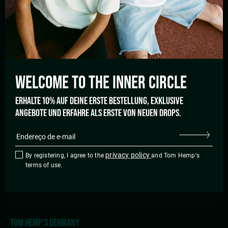
BIKE
STORE
DELIVERY
PICK-UP
AJUDA
WELCOME TO THE
INNER CIRCLE
FAQ’s
ERHALTE 10% AUF DEINE ERSTE BESTELLUNG, EXKLUSIVE
Entrega e Formas de
pagamento
ANGEBOTE UND ERFAHRE ALS ERSTE VON NEUEN DROPS.
Política de cancelamento
LANGUAGE
privacy policy
By registering, I agree to the
and Tom Hemp's
terms of use.
Português
TOM HEMP'S GERMANY