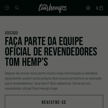
0
PT
DE
EN
ES
IT
FR
ATACADO
FAÇA PARTE DA EQUIPE
OFICIAL DE REVENDEDORES
TOM HEMP'S
Depois de cruzar essa porta muito mais informação e detalhes
aparecerão assim como preços dos nossos produtos no atacado
para revendedores. Soa bem? Nós sabemos! Torne-se um
revendedor oficial Tom Hemp's hoje.
REGISTRE-SE