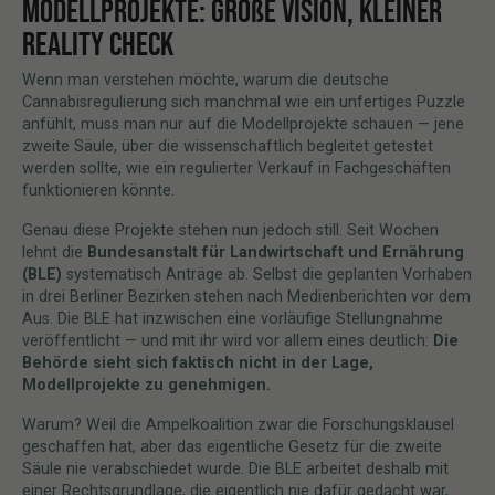
MODELLPROJEKTE: GROßE VISION, KLEINER
REALITY CHECK
Wenn man verstehen möchte, warum die deutsche
Cannabisregulierung sich manchmal wie ein unfertiges Puzzle
anfühlt, muss man nur auf die Modellprojekte schauen — jene
zweite Säule, über die wissenschaftlich begleitet getestet
werden sollte, wie ein regulierter Verkauf in Fachgeschäften
funktionieren könnte.
Genau diese Projekte stehen nun jedoch still. Seit Wochen
lehnt die
Bundesanstalt für Landwirtschaft und Ernährung
(BLE)
systematisch Anträge ab. Selbst die geplanten Vorhaben
in drei Berliner Bezirken stehen nach Medienberichten vor dem
Aus. Die BLE hat inzwischen eine vorläufige Stellungnahme
veröffentlicht — und mit ihr wird vor allem eines deutlich:
Die
Behörde sieht sich faktisch nicht in der Lage,
Modellprojekte zu genehmigen.
Warum? Weil die Ampelkoalition zwar die Forschungsklausel
geschaffen hat, aber das eigentliche Gesetz für die zweite
Säule nie verabschiedet wurde. Die BLE arbeitet deshalb mit
einer Rechtsgrundlage, die eigentlich nie dafür gedacht war,