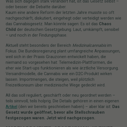
Was sich dagegen stark verändert hat, ist das Gesetz selbst –
oder besser: die Debatte darüber.
Kaum eine andere Reform der letzten Jahre musste so oft
nachgeschärft, diskutiert, eingehegt oder verteidigt werden wie
das Cannabisgesetz. Man könnte sagen: Es ist das
Chaos
Child
der deutschen Gesetzgebung. Laut, umkämpft, sensibel
– und noch in der Findungsphase.
Aktuell steht besonders der Bereich
Medizinalcannabis
im
Fokus. Die Bundesregierung plant umfangreiche Anpassungen,
weil sich in der Praxis Grauzonen entwickelt haben, die
niemand so vorgesehen hat: Telemedizin-Plattformen, die
eher wie Start-ups funktionieren als wie ärztliche Versorgung.
Versandmodelle, die Cannabis wie ein D2C-Produkt wirken
lassen. Importmengen, die steigen, weil plötzlich
Freizeitkonsum über medizinische Wege gedeckt wird.
All das soll reguliert, geschärft oder neu geordnet werden –
teils sinnvoll, teils holprig. Die Details gehören in einen eigenen
Artikel
(den wir bereits geschrieben haben) – aber klar ist:
Das
Gesetz wurde geöffnet, bevor alle Stellschrauben
festgezogen waren. Jetzt wird nachgezogen.