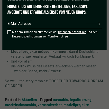
Die Praxis zeigt:
Der Markt sortiert sich selbst, schneller
als die Politik mitkommt.
Das ist riskant.
ERHALTE 10% AUF DEINE ERSTE BESTELLUNG, EXKLUSIVE
ANGEBOTE UND ERFAHRE ALS ERSTE VON NEUEN DROPS.
Und genau hier braucht es eine klare Linie:
Cannabis-Vereinigungen müssen gestärkt werden
– sie sind die faire, sichere und nicht-kommerzielle
Option für Freizeitkonsum.
Mit dem Anmelden stimme ich der
Datenschutzrichtlinie
und den
Nutzungsbedingungen von Tom Hemp’s zu.
Telemedizin darf Versorgung bieten, aber keine
Parallelwelt für günstigen Freizeitkonsum
erschaffen.
Modellprojekte müssen kommen
, damit Deutschland
versteht, wie regulierter Verkauf wirklich funktioniert.
Und vor allem:
Die Politik muss das Gesetz erwachsen werden lassen
– weniger Chaos, mehr Struktur.
So well… the story remains:
TOGETHER TOWARDS A DREAM
OF GREEN..
Posted in
Aktuelles
Tagged
cannabis
,
legalisierung
,
medizinalcannabis
,
versandverbot
,
modellprojekte