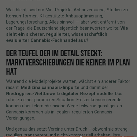
Was bleibt, sind nur Mini-Projekte: Anbauversuche, Studien zu
Konsumformen, KI-gestützte Anbauoptimierung,
Lagerungsforschung. Alles sinnvoll — aber weit entfernt von
der Frage, die Deutschland eigentlich beantworten wollte:
Wie
sieht ein sicherer, regulierter, wissenschaftlich
evaluierter Cannabis-Fachhandel aus?
DER TEUFEL DER IM DETAIL STECKT:
MARKTVERSCHIEBUNGEN DIE KEINER IM PLAN
HAT
Während die Modellprojekte warten, wächst ein anderer Faktor
rasant:
Medizinalcannabis-Importe
und damit der
Niedrigpreis-Wettbewerb digitaler Rezeptmodelle
. Das
führt zu einer paradoxen Situation: Freizeitkonsumierende
können über telemedizinische Wege teilweise günstiger an
Cannabis kommen als in legalen, regulierten Cannabis-
Vereinigungen.
Und genau das setzt Vereine unter Druck – obwohl sie streng
reguliert, transparent und nicht-kommerziell arbeiten. Ihre