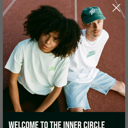
Preise können mit dem rabattgetriebenen Medizinalmarkt
nicht mithalten. Ihre Strukturen stehen auf wackeligem Boden,
weil der politische Fokus fehlt. Und ihre Rolle als
herzstück
der freien, legalen und gemeinschaftlichen Versorgung
verliert an Sichtbarkeit, obwohl sie genau dafür geschaffen
wurden.
Wenn Deutschland nachhaltig regulieren will, braucht es stabile
Vereinigungen – nicht einen Markt, der von Algorithmen,
Importquoten und digitalen Rezeptwegen dominiert wird.
FAZIT: DEUTSCHLAND HAT LEGALISIERT –
JETZT MUSS ES SORTIEREN
Die neue Studie zeigt:
Beim Konsum
passiert weniger, als viele befürchtet
haben.
Das ist gut.
Die politische Debatte zeigt:
Beim Gesetz passiert mehr, als
viele überblicken.
Das ist kompliziert.
WELCOME TO THE
INNER CIRCLE