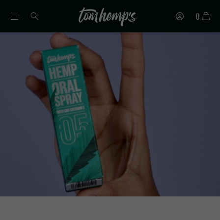
0
DE
EN
ES
IT