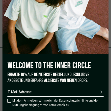
verbrannt. Dementsprechend setzt er dann die
überschüssige Energie in Form von Fett an.
Natürlich gibt es auch diverse
Stoffwechselerkrankungen
, die zu starkem
Übergewicht führen. Diese sollten mit entsprechenden
Medikamenten behandelt werden und nicht mit CBD.
WELCOME TO THE
INNER CIRCLE
ERHALTE 10% AUF DEINE ERSTE BESTELLUNG, EXKLUSIVE
ANGEBOTE UND ERFAHRE ALS ERSTE VON NEUEN DROPS.
Mit dem Anmelden stimme ich der
Datenschutzrichtlinie
und den
Nutzungsbedingungen von Tom Hemp’s zu.