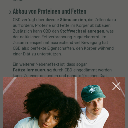
Abbau von Proteinen und Fetten
CBD verfügt über diverse
Stimulanzien
, die Zellen dazu
auffordern, Proteine und Fette im Körper abzubauen.
Zusätzlich kann CBD den
Stoffwechsel anregen
, was
der natürlichen Fettverbrennung zugutekommt. Im
Zusammenspiel mit ausreichend viel Bewegung hat
CBD also perfekte Eigenschaften, den Körper während
einer Diät zu unterstützen.
Ein weiterer Nebeneffekt ist, dass sogar
Fettzellerneuerung
durch CBD eingedämmt werden
kann. Zu einer gesunden und nährstoffreichen Diät
kann CBD-Öl zum Abnehmen also durchaus sinnvoll
sein. Cannabidiol soll nachweislich sogar den Appetit
hemmen und somit Lust auf Junkfood eindämmen.
Trotz dessen sind keine Wunder von der alleinigen
Einnahme von
CBD-Öl
zum Abnehmen
zu erwarten,
denn: Der Mensch ist ein komplexer Bewegungsapparat
– fehlt ihm auf Dauer die Bewegung, schläft der
Stoffwechsel ein und es werden zu wenig Kalorien