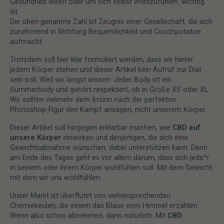
Gesundheit willen oder um sich selbst wohlzufühlen, wichtig
ist.
Die oben genannte Zahl ist Zeugnis einer Gesellschaft, die sich
zunehmend in Richtung Bequemlichkeit und Couchpotatoe
aufmacht.
Trotzdem soll hier klar formuliert werden, dass wir hinter
jedem Körper stehen und dieser Artikel kein Aufruf zur Diät
sein soll. Weil wir längst wissen: Jeder Body ist ein
Summerbody und gehört respektiert, ob in Größe XS oder XL.
Wir sollten vielmehr dem Irrsinn nach der perfekten
Photoshop-Figur den Kampf ansagen, nicht unserem Körper.
Dieser Artikel soll hingegen erklärbar machen, wie
CBD auf
unsere Körper
einwirken und denjenigen, die sich eine
Gewichtsabnahme wünschen, dabei unterstützen kann. Denn
am Ende des Tages geht es vor allem darum, dass sich jede*r
in seinem oder ihrem Körper wohlfühlen soll. Mit dem Gewicht,
mit dem wir uns wohlfühlen.
Unser Markt ist überflutet von vielversprechenden
Chemiekeulen, die einem das Blaue vom Himmel erzählen.
Wenn also schon abnehmen, dann natürlich. Mit
CBD
.