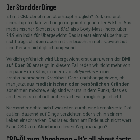
Der Stand der Dinge
Ist mit CBD abnehmen überhaupt möglich? Zeit, uns erst
einmal up-to-date zu bringen in puncto genereller Fakten: Aus
medizinischer Sicht ist ein
BMI
, also Body-Mass-Index, über
24,9 ein Indiz für Übergewicht. Das ist erst einmal überhaupt
nicht tragisch, denn auch mit ein bisschen mehr Gewicht ist
eine Person nicht gleich ungesund.
Wirklich gefährlich wird Übergewicht erst dann, wenn der
BMI
auf über 30
ansteigt. In diesem Fall reden wir nicht mehr von
ein paar Extra-Kilos, sondern von
Adipositas
– einer
ernstzunehmenden Krankheit. Ganz unabhängig davon, ob
man jetzt aus
medizinischen oder persönlichen Gründen
abnehmen möchte, einig sind wir uns in dem Punkt, dass es
am besten so schnell und einfach wie möglich geschieht.
Niemand möchte sich Ewigkeiten durch eine komplizierte Diät
quälen, dauernd auf Dinge verzichten oder sich in seinem
Leben einschränken. Das ist es dann am Ende auch nicht wert.
Kann CBD zum Abnehmen diesen Weg managen?
CBD-Öl zum Abnehmen – It’s all about facts,