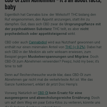
baby
Eigentlich hat Cannabis bzw. der Wirkstoff THC bislang den
Ruf eingenommen, den Appetit anzuregen, statt ihn zu
dämpfen. Gut, dass sich CBD zwar die
Ursprungspflanze mit
der psychoaktiven Substanz
THC teilt, es aber
nicht
psychedelisch oder appetitsteigernd
wirkt.
CBD oder auch
Cannabidiol
wird aus Nutzhanf gewonnen und
enthält nur einen minimalen Anteil von
THC (< 0,2%)
. Dabei hat
sich CBD in der Medizin als sehr wirksam erwiesen, zum
Beispiel gegen
Muskelverspannungen und Migräne
. Doch
CBD-Öl zum Abnehmen verwenden? Peepz, hold my beer, it’s
time to tell!
Denn auf Recherchesuche wurde klar, dass CBD-Öl zum
Abnehmen gar nicht mal die verkehrteste Art ist. Wie das
Ganze funktioniert, erklärt dir jetzt Doc Hemp‘s:
Vorweg: Natürlich ist
CBD Öl
kein Ersatz für eine
ausgewogene und abwechslungsreiche Ernährung
. Doch
um auf dem Weg ein paar Extra-Kilos zu verlieren, könnte uns